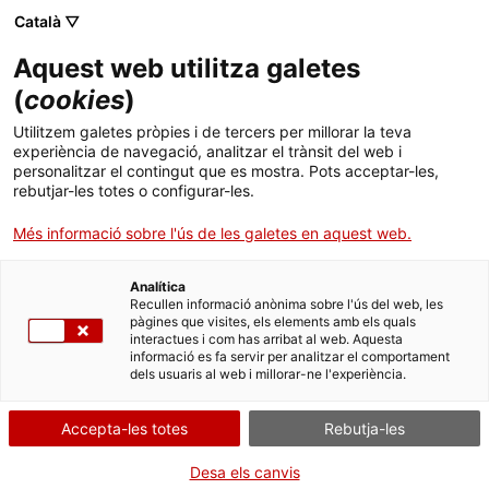
Menú
Cerc
. Obre en una nova finestra.
Català ▽
Aquest web utilitza galetes
ACCIÓ - Agència per al creixement de les empreses
ACCIÓ - Agència per al creixement de les empreses
(
cookies
)
Cercador
Inici
Aportació de la declaració anual de la
Utilitzem galetes pròpies i de tercers per millorar la teva
producció i gestió de residus biosanitaris i
experiència de navegació, analitzar el trànsit del web i
citotòxics
Ajuts i serveis
personalitzar el contingut que es mostra. Pots acceptar-les,
rebutjar-les totes o configurar-les.
Països
Fer la declaració
Més informació sobre l'ús de les galetes en aquest web.
Serveis d'internacionalització
Serveis d'innovació
Sectors
Analítica
Convocatòries d'ajuts obertes
Últimes notícies
Recullen informació anònima sobre l'ús del web, les
Activitats
pàgines que visites, els elements amb els quals
Per Internet
interactues i com has arribat al web. Aquesta
Properes activitats
informació es fa servir per analitzar el comportament
ACCIÓ
Inicia
dels usuaris al web i millorar-ne l'experiència.
. Obre en una nova finestra.
Contacte
Accepta-les totes
Rebutja-les
QUAN
En qualsevol moment
Idioma:
ca
Desa els canvis