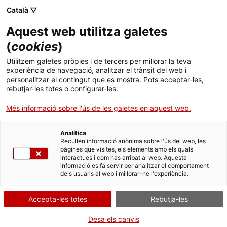
ACCIÓ - Agència per al creixement de les empreses
Sortir ràpid
Català ▽
Menú
Cerc
Aquest web utilitza galetes
. Obre en una nova finestra.
(
cookies
)
Indemnització per a dones víctimes de
ACCIÓ - Agència per al creixement de les empreses
violència masclista i per a fills i filles de dones
Utilitzem galetes pròpies i de tercers per millorar la teva
Cercador
experiència de navegació, analitzar el trànsit del web i
que han mort per violència masclista
Inici
personalitzar el contingut que es mostra. Pots acceptar-les,
rebutjar-les totes o configurar-les.
Sol·licitar la indemnització
Ajuts i serveis
Més informació sobre l'ús de les galetes en aquest web.
Països
Analítica
Serveis d'internacionalització
Serveis d'innovació
Recullen informació anònima sobre l'ús del web, les
Sectors
Per Internet
Presencialment
pàgines que visites, els elements amb els quals
interactues i com has arribat al web. Aquesta
Convocatòries d'ajuts obertes
Últimes notícies
Activitats
informació es fa servir per analitzar el comportament
Inicia
Consulta on
dels usuaris al web i millorar-ne l'experiència.
Properes activitats
ACCIÓ
Informa't sobre altres formes de tramitar
Accepta-les totes
Rebutja-les
. Obre en una nova finestra.
Contacte
Desa els canvis
QUAN