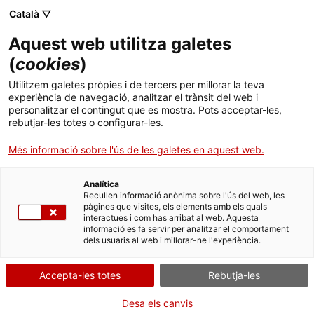
ACCIÓ - Agència per al creixement de les empreses
Sortir ràpid
Català ▽
Menú
Cerc
Aquest web utilitza galetes
. Obre en una nova finestra.
(
cookies
)
ACCIÓ - Agència per al creixement de les empreses
Indemnització per a dones víctimes
Utilitzem galetes pròpies i de tercers per millorar la teva
Cercador
experiència de navegació, analitzar el trànsit del web i
Inici
de violència masclista i per a fills i
personalitzar el contingut que es mostra. Pots acceptar-les,
filles de dones que han mort per
rebutjar-les totes o configurar-les.
Ajuts i serveis
violència masclista
Més informació sobre l'ús de les galetes en aquest web.
Països
Analítica
Serveis d'internacionalització
Serveis d'innovació
Recullen informació anònima sobre l'ús del web, les
Sectors
pàgines que visites, els elements amb els quals
Què necessites fer?
interactues i com has arribat al web. Aquesta
Convocatòries d'ajuts obertes
Últimes notícies
Activitats
×
informació es fa servir per analitzar el comportament
dels usuaris al web i millorar-ne l'experiència.
Consulta a continuació totes les opcions
Per poder navegar amb més tranquil·litat
Properes activitats
ACCIÓ
vinculades a aquest tràmit. Selecciona la que
pels continguts d'aquesta web, tingues en
Accepta-les totes
Rebutja-les
correspongui amb el teu cas i podràs
compte el següent:
. Obre en una nova finestra.
Contacte
accedir a tota la informació i condicions de
Desa els canvis