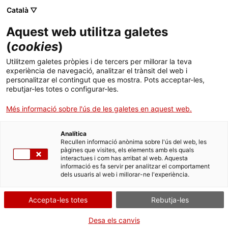
Menú
Cerc
. Obre en una nova finestra.
Català ▽
Aquest web utilitza galetes
ACCIÓ - Agència per al creixement de les empreses
ACCIÓ - Agència per al creixement de les empreses
(
cookies
)
Cercador
Inici
Inspecció tècnica dels edificis (ITE) - Certificat
Utilitzem galetes pròpies i de tercers per millorar la teva
d'aptitud de l'edifici
experiència de navegació, analitzar el trànsit del web i
Ajuts i serveis
personalitzar el contingut que es mostra. Pots acceptar-les,
rebutjar-les totes o configurar-les.
Sol·licitar el certificat
Països
d'aptitud de l'edifici
Més informació sobre l'ús de les galetes en aquest web.
Serveis d'internacionalització
Serveis d'innovació
Sectors
Analítica
Convocatòries d'ajuts obertes
Últimes notícies
Recullen informació anònima sobre l'ús del web, les
Activitats
pàgines que visites, els elements amb els quals
Per Internet
Presencialment
interactues i com has arribat al web. Aquesta
Properes activitats
informació es fa servir per analitzar el comportament
ACCIÓ
dels usuaris al web i millorar-ne l'experiència.
. Ves a Sol·licitar
Inicia
Consulta on
. Obre en una nova finestra.
Contacte
Accepta-les totes
Rebutja-les
QUAN
Idioma:
ca
Desa els canvis
En qualsevol moment