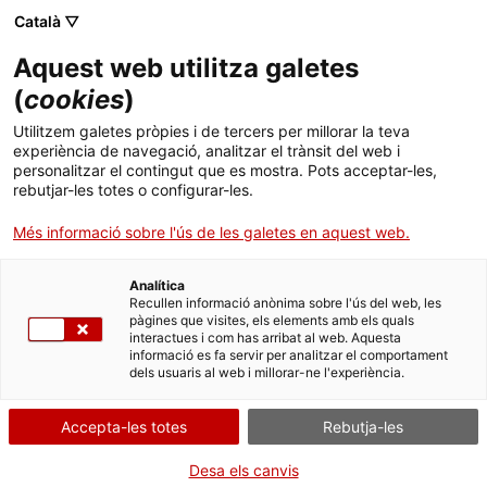
Menú
Cerc
. Obre en una nova finestra.
Català ▽
Aquest web utilitza galetes
ACCIÓ - Agència per al creixement de les empreses
ACCIÓ - Agència per al creixement de les empreses
(
cookies
)
Cercador
Inici
Utilitzem galetes pròpies i de tercers per millorar la teva
Instal·lació de protecció contra
experiència de navegació, analitzar el trànsit del web i
Ajuts i serveis
incendis
personalitzar el contingut que es mostra. Pots acceptar-les,
rebutjar-les totes o configurar-les.
Països
Més informació sobre l'ús de les galetes en aquest web.
Serveis d'internacionalització
Serveis d'innovació
Sectors
Què necessites fer?
Analítica
Convocatòries d'ajuts obertes
Últimes notícies
Recullen informació anònima sobre l'ús del web, les
Activitats
pàgines que visites, els elements amb els quals
Consulta a continuació totes les opcions
interactues i com has arribat al web. Aquesta
Properes activitats
informació es fa servir per analitzar el comportament
vinculades a aquest tràmit. Selecciona la que
ACCIÓ
dels usuaris al web i millorar-ne l'experiència.
correspongui amb el teu cas i podràs
accedir a tota la informació i condicions de
. Obre en una nova finestra.
Contacte
Accepta-les totes
Rebutja-les
tramitació.
Idioma:
ca
Desa els canvis