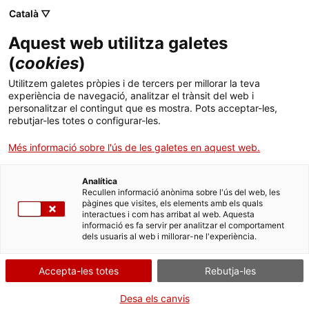
Menú
Cerc
. Obre en una nova finestra.
Català ▽
Aquest web utilitza galetes
ACCIÓ - Agència per al creixement de les empreses
ACCIÓ - Agència per al creixement de les empreses
(
cookies
)
Cercador
Inici
Premi Carnet Jove de Còmic
Utilitzem galetes pròpies i de tercers per millorar la teva
experiència de navegació, analitzar el trànsit del web i
Ajuts i serveis
Aportar documentació
personalitzar el contingut que es mostra. Pots acceptar-les,
rebutjar-les totes o configurar-les.
Països
Més informació sobre l'ús de les galetes en aquest web.
Serveis d'internacionalització
Serveis d'innovació
Sectors
Per Internet
Analítica
Convocatòries d'ajuts obertes
Últimes notícies
Recullen informació anònima sobre l'ús del web, les
Activitats
pàgines que visites, els elements amb els quals
. Ves a Aportar documentació
Inicia
interactues i com has arribat al web. Aquesta
Properes activitats
informació es fa servir per analitzar el comportament
ACCIÓ
dels usuaris al web i millorar-ne l'experiència.
QUAN
. Obre en una nova finestra.
Contacte
En termini
Accepta-les totes
Rebutja-les
Des de 13/03/2026
Idioma:
ca
Desa els canvis