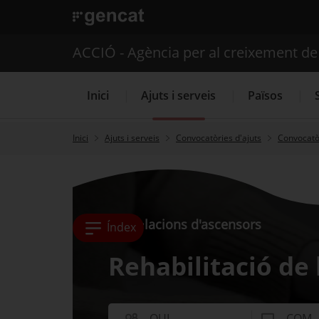
. Obre en una nova finestra.
ACCIÓ - Agència per al creixement d
Inici
Ajuts i serveis
Països
Inici
Ajuts i serveis
Convocatòries d'ajuts
Convocatòr
Serveis d'internacionalització
Instal·lacions d'ascensors
Índex
Rehabilitació de
QUI
COM