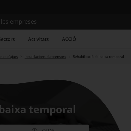
e les empreses
Cercador
Sectors
Activitats
ACCIÓ
ies d’ajuts
Instal·lacions d'ascensors
Rehabilitació de baixa temporal
Serveis d'innovació
Convocatòries d'ajuts obertes
Últim
 baixa temporal
QUAN