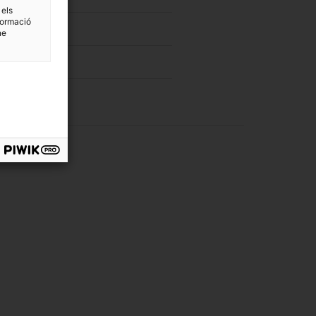
 els
formació
ne