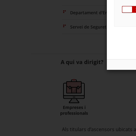
Departament d'Empresa i Trebal
Servei de Seguretat d'Instal·lac
A qui va dirigit?
Empreses i
professionals
Als titulars d’ascensors ubicats 