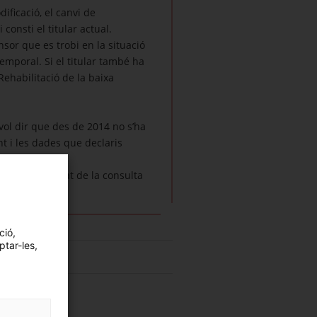
dificació, el canvi de
consti el titular actual.
nsor que es trobi en la situació
emporal. Si el titular també ha
Rehabilitació de la baixa
 vol dir que des de 2014 no s’ha
nt i les dades que declaris
Així el resultat de la consulta
ció,
ptar-les,