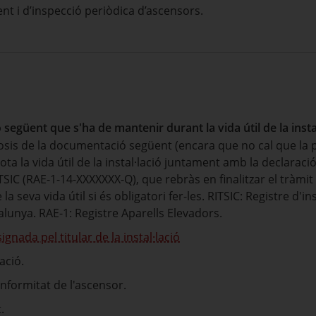
t i d’inspecció periòdica d’ascensors.
següent que s'ha de mantenir durant la vida útil de la insta
posis de la documentació següent (encara que no cal que la pre
ota la vida útil de la instal·lació juntament amb la declarac
ITSIC (RAE-1-14-XXXXXXX-Q), que rebràs en finalitzar el tràmit i
 la seva vida útil si és obligatori fer-les. RITSIC: Registre d'i
alunya. RAE-1: Registre Aparells Elevadors.
gnada pel titular de la instal·lació
lació.
nformitat de l'ascensor.
.