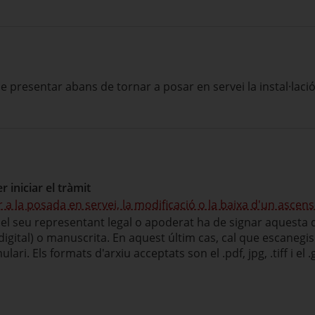
e presentar abans de tornar a posar en servei la instal·lació
iniciar el tràmit
a la posada en servei, la modificació o la baixa d'un ascen
ó o el seu representant legal o apoderat ha de signar aquesta 
 digital) o manuscrita. En aquest últim cas, cal que escanegi
lari. Els formats d'arxiu acceptats son el .pdf, jpg, .tiff i el .g