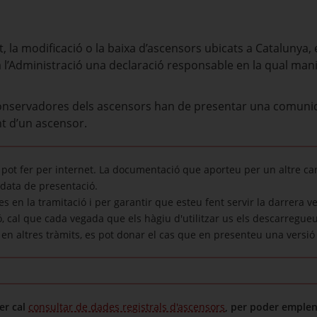
 la modificació o la baixa d’ascensors ubicats a Catalunya, e
a l’Administració una declaració responsable en la qual man
onservadores dels ascensors han de presentar una comunic
nt d’un ascensor.
pot fer per internet. La documentació que aporteu per un altre ca
data de presentació.
ies en la tramitació i per garantir que esteu fent servir la darrera v
 cal que cada vegada que els hàgiu d'utilitzar us els descarregueu. 
 en altres tràmits, es pot donar el cas que en presenteu una versió
er cal
consultar de dades registrals d'ascensors
, per poder emplen