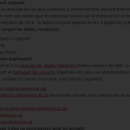
ació segueixi.
la consulta són les que li consten a l'Administració, d'acord amb 
er tant, són dades que les persones titulars de la instal·lació o el 
vembre de 2014. Si l’Administració detecta errors a posteriori pot
cerquis les dades, comprovis:
(RAE-1 o RAEPV).
ió.
a titular.
ades duplicades?
plicat a la
consulta de dades registrals
(mateix número de RAE1 a d
çant el
formulari de contacte.
Depenent de cada cas, et donarem les 
 enviant un correu electrònic a les bústies següents:
cn.empresa@gencat.cat
sdelebre.emo@gencat.cat
(Ascensors ubicats a les comarques de Bai
trial.generalitatgirona@gencat.cat
@gencat.cat
m.tgn@gencat.cat
que trobo no coincideixen amb les actuals?