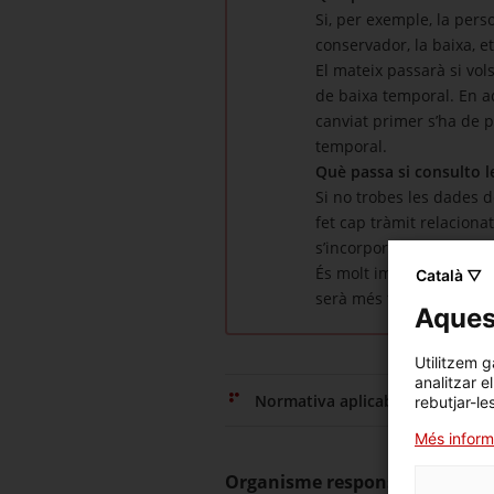
Si, per exemple, la perso
conservador, la baixa, et
El mateix passarà si vol
de baixa temporal. En aq
canviat primer s’ha de p
temporal.
Què passa si consulto l
Si no trobes les dades de
fet cap tràmit relacionat
s’incorporaran al registr
És molt important que fa
Català ▽
serà més fiable.
Aquest
Utilitzem g
analitzar e
Normativa aplicable
rebutjar-le
Més inform
Organisme responsable