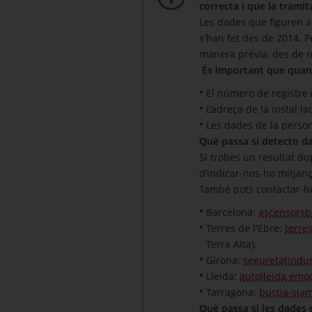
correcta i que la tramit
Les dades que figuren a 
s'han fet des de 2014. P
manera prèvia, des de no
És important que quan 
El número de registre 
L’adreça de la instal·lac
Les dades de la person
Què passa si detecto d
Si trobes un resultat du
d’indicar-nos-ho mitjan
També pots contactar-hi,
Barcelona:
ascensorsb
Terres de l'Ebre:
terre
Terra Alta).
Girona:
seguretatindus
Lleida:
autolleida.emo
Tarragona:
bustia-sia
Què passa si les dades 