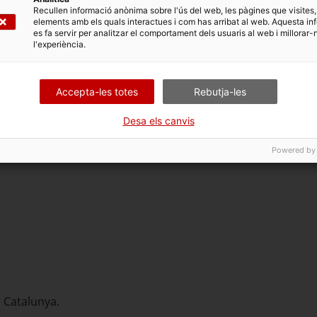
Recullen informació anònima sobre l'ús del web, les pàgines que visites,
elements amb els quals interactues i com has arribat al web. Aquesta in
l
es fa servir per analitzar el comportament dels usuaris al web i millorar-
l'experiència.
ions
Accepta-les totes
Rebutja-les
Desa els canvis
Powered by
a Catalunya.