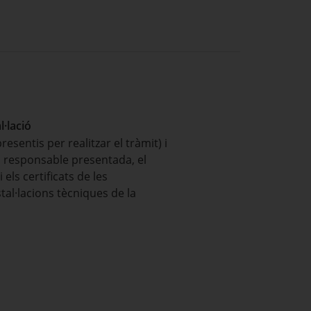
l·lació
sentis per realitzar el tràmit) i
ió responsable presentada, el
 els certificats de les
nstal·lacions tècniques de la