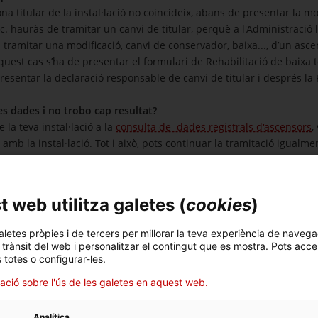
na titular de la instal·lació no coincideix, abans de presentar la mo
c. hauràs de tramitar un canvi de titular, perquè a l'Administració li 
s tramitar una modificació, canvi de conservador, baixa..., d’un asce
uest cas s’ha de presentar el formulari de Rehabilitació de baixa t
resentar la declaració responsable de canvi de titular i després la 
es dades i no trobo cap resultat?
 la teva instal·lació a la
consulta de dades registrals d'ascensors
,
 amb la instal·lació. Tot i això, pots continuar la tramitació igualme
e.
cis la cerca per número d’instal·lació (RAE-1 o RAEPV) i per adreça. 
 web utilitza galetes (
cookies
)
aletes pròpies i de tercers per millorar la teva experiència de navega
l trànsit del web i personalitzar el contingut que es mostra. Pots acce
s totes o configurar-les.
ació sobre l'ús de les galetes en aquest web.
Analítica