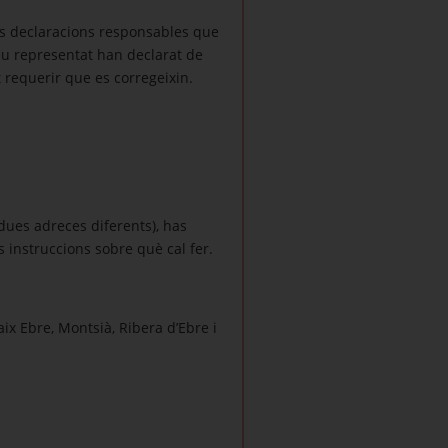
les declaracions responsables que
seu representat han declarat de
 requerir que es corregeixin.
ues adreces diferents), has
instruccions sobre què cal fer.
x Ebre, Montsià, Ribera d’Ebre i