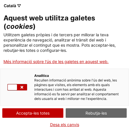
Menú
Cerc
. Obre en una nova finestra.
Català ▽
Aquest web utilitza galetes
ACCIÓ - Agència per al creixement de les empreses
ACCIÓ - Agència per al creixement de les empreses
(
cookies
)
Cercador
Inici
Utilitzem galetes pròpies i de tercers per millorar la teva
Prestació per a famílies amb
experiència de navegació, analitzar el trànsit del web i
Ajuts i serveis
infants
personalitzar el contingut que es mostra. Pots acceptar-les,
rebutjar-les totes o configurar-les.
Països
Més informació sobre l'ús de les galetes en aquest web.
Serveis d'internacionalització
Serveis d'innovació
Sectors
Què necessites fer?
Analítica
Convocatòries d'ajuts obertes
Últimes notícies
Recullen informació anònima sobre l'ús del web, les
Activitats
pàgines que visites, els elements amb els quals
Consulta a continuació totes les opcions
interactues i com has arribat al web. Aquesta
Properes activitats
informació es fa servir per analitzar el comportament
vinculades a aquest tràmit. Selecciona la que
ACCIÓ
dels usuaris al web i millorar-ne l'experiència.
correspongui amb el teu cas i podràs
accedir a tota la informació i condicions de
. Obre en una nova finestra.
Contacte
Accepta-les totes
Rebutja-les
tramitació.
Idioma:
ca
Desa els canvis