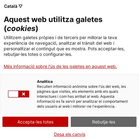
Menú
Cerc
. Obre en una nova finestra.
Català ▽
Aquest web utilitza galetes
ACCIÓ - Agència per al creixement de les empreses
ACCIÓ - Agència per al creixement de les empreses
(
cookies
)
Cercador
Inici
Reclamació sobre subministrament elèctric,
Utilitzem galetes pròpies i de tercers per millorar la teva
qualitat i connexió a la xarxa
experiència de navegació, analitzar el trànsit del web i
Ajuts i serveis
personalitzar el contingut que es mostra. Pots acceptar-les,
rebutjar-les totes o configurar-les.
Reclamar
Països
Més informació sobre l'ús de les galetes en aquest web.
Serveis d'internacionalització
Serveis d'innovació
Sectors
Analítica
Convocatòries d'ajuts obertes
Últimes notícies
Recullen informació anònima sobre l'ús del web, les
Per Internet
Presencialment
Activitats
pàgines que visites, els elements amb els quals
interactues i com has arribat al web. Aquesta
Properes activitats
Inicia
Consulta on
informació es fa servir per analitzar el comportament
ACCIÓ
dels usuaris al web i millorar-ne l'experiència.
QUAN
. Obre en una nova finestra.
Contacte
Accepta-les totes
Rebutja-les
En qualsevol moment
Idioma:
ca
Desa els canvis