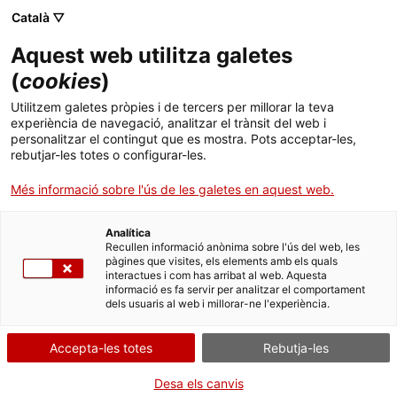
Menú
Cerc
. Obre en una nova finestra.
Català ▽
Aquest web utilitza galetes
ACCIÓ - Agència per al creixement de les empreses
ACCIÓ - Agència per al creixement de les empreses
(
cookies
)
Cercador
Inici
Reconeixement de la situació de dependència
Utilitzem galetes pròpies i de tercers per millorar la teva
experiència de navegació, analitzar el trànsit del web i
Ajuts i serveis
Demanar la prestació
personalitzar el contingut que es mostra. Pots acceptar-les,
rebutjar-les totes o configurar-les.
econòmica de cuidador no
Països
Més informació sobre l'ús de les galetes en aquest web.
professional
Serveis d'internacionalització
Serveis d'innovació
Sectors
Analítica
Convocatòries d'ajuts obertes
Últimes notícies
Recullen informació anònima sobre l'ús del web, les
Activitats
pàgines que visites, els elements amb els quals
interactues i com has arribat al web. Aquesta
Properes activitats
Per Internet
Presencialment
informació es fa servir per analitzar el comportament
ACCIÓ
dels usuaris al web i millorar-ne l'experiència.
. Ves a Demanar la prestació
Inicia
Consulta on
. Obre en una nova finestra.
Contacte
Accepta-les totes
Rebutja-les
Informa't sobre altres formes de tramitar
Idioma:
ca
Desa els canvis