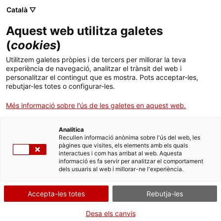
Menú
Cerc
. Obre en una nova finestra.
Català ▽
Aquest web utilitza galetes
ACCIÓ - Agència per al creixement de les empreses
ACCIÓ - Agència per al creixement de les empreses
(
cookies
)
Cercador
Inici
Reconeixement per a la certificació de
Utilitzem galetes pròpies i de tercers per millorar la teva
rendiment elèctric equivalent en instal·lacions
experiència de navegació, analitzar el trànsit del web i
generadores
Ajuts i serveis
personalitzar el contingut que es mostra. Pots acceptar-les,
rebutjar-les totes o configurar-les.
Països
Sol·licitar el
Més informació sobre l'ús de les galetes en aquest web.
reconeixement
Serveis d'internacionalització
Serveis d'innovació
Sectors
Analítica
Convocatòries d'ajuts obertes
Últimes notícies
Recullen informació anònima sobre l'ús del web, les
Activitats
pàgines que visites, els elements amb els quals
interactues i com has arribat al web. Aquesta
Properes activitats
informació es fa servir per analitzar el comportament
Per Internet
ACCIÓ
dels usuaris al web i millorar-ne l'experiència.
. Ves a Formulari
Inicia
. Obre en una nova finestra.
Contacte
Accepta-les totes
Rebutja-les
QUAN
Idioma:
ca
Desa els canvis