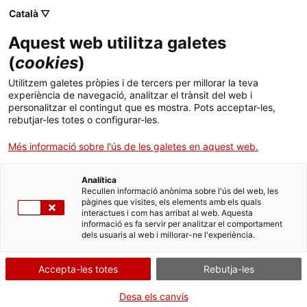
Menú
Cerc
. Obre en una nova finestra.
Català ▽
Aquest web utilitza galetes
ACCIÓ - Agència per al creixement de les empreses
ACCIÓ - Agència per al creixement de les empreses
(
cookies
)
Cercador
Inici
Utilitzem galetes pròpies i de tercers per millorar la teva
Registre sanitari d'indústries i
experiència de navegació, analitzar el trànsit del web i
Ajuts i serveis
productes alimentaris de Catalunya
personalitzar el contingut que es mostra. Pots acceptar-les,
rebutjar-les totes o configurar-les.
(RSIPAC)
Països
Més informació sobre l'ús de les galetes en aquest web.
Serveis d'internacionalització
Serveis d'innovació
Sectors
Analítica
Convocatòries d'ajuts obertes
Últimes notícies
Recullen informació anònima sobre l'ús del web, les
Activitats
Què necessites fer?
pàgines que visites, els elements amb els quals
interactues i com has arribat al web. Aquesta
Properes activitats
informació es fa servir per analitzar el comportament
Consulta a continuació totes les opcions
ACCIÓ
dels usuaris al web i millorar-ne l'experiència.
vinculades a aquest tràmit. Selecciona la que
. Obre en una nova finestra.
Contacte
correspongui amb el teu cas i podràs
Accepta-les totes
Rebutja-les
accedir a tota la informació i condicions de
tramitació.
Idioma:
ca
Desa els canvis