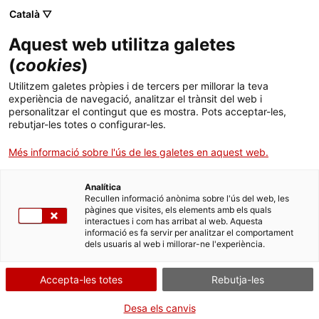
Menú
Cerc
. Obre en una nova finestra.
Català ▽
Aquest web utilitza galetes
ACCIÓ - Agència per al creixement de les empreses
ACCIÓ - Agència per al creixement de les empreses
(
cookies
)
Cercador
Inici
Utilitzem galetes pròpies i de tercers per millorar la teva
Subvencions als serveis integrals
experiència de navegació, analitzar el trànsit del web i
Ajuts i serveis
d'orientació, acompanyament i
personalitzar el contingut que es mostra. Pots acceptar-les,
rebutjar-les totes o configurar-les.
suport a la inserció de les persones
Països
amb discapacitat o trastorns de la
Més informació sobre l'ús de les galetes en aquest web.
Serveis d'internacionalització
Serveis d'innovació
salut mental (SIOAS) (Convocatòries
Sectors
de 2023 a 2026)
Analítica
Convocatòries d'ajuts obertes
Últimes notícies
Recullen informació anònima sobre l'ús del web, les
Activitats
pàgines que visites, els elements amb els quals
interactues i com has arribat al web. Aquesta
Properes activitats
informació es fa servir per analitzar el comportament
ACCIÓ
dels usuaris al web i millorar-ne l'experiència.
Què necessites fer?
. Obre en una nova finestra.
Contacte
Accepta-les totes
Rebutja-les
Consulta a continuació totes les opcions
Idioma:
ca
Desa els canvis
vinculades a aquest tràmit. Selecciona la que