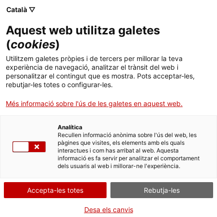
Menú
Cerc
. Obre en una nova finestra.
Català ▽
Aquest web utilitza galetes
ACCIÓ - Agència per al creixement de les empreses
ACCIÓ - Agència per al creixement de les empreses
(
cookies
)
Cercador
Inici
Subvencions als serveis integrals d'orientació,
Utilitzem galetes pròpies i de tercers per millorar la teva
acompanyament i suport a la inserció de les
experiència de navegació, analitzar el trànsit del web i
persones amb discapacitat o trastorns de la
Ajuts i serveis
personalitzar el contingut que es mostra. Pots acceptar-les,
salut mental (SIOAS) (Convocatòries de 2023 a
rebutjar-les totes o configurar-les.
2026)
Països
Més informació sobre l'ús de les galetes en aquest web.
Serveis d'internacionalització
Serveis d'innovació
Aportar documentació
Sectors
Analítica
2024
Convocatòries d'ajuts obertes
Últimes notícies
Recullen informació anònima sobre l'ús del web, les
Activitats
pàgines que visites, els elements amb els quals
interactues i com has arribat al web. Aquesta
Properes activitats
informació es fa servir per analitzar el comportament
ACCIÓ
dels usuaris al web i millorar-ne l'experiència.
Per Internet
. Obre en una nova finestra.
Contacte
Accepta-les totes
Rebutja-les
. Ves a Accedir al formulari
Inicia
Idioma:
ca
Desa els canvis