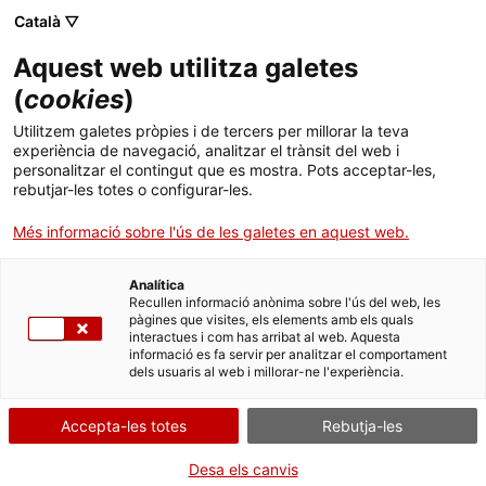
Menú
Cerc
. Obre en una nova finestra.
Català ▽
Aquest web utilitza galetes
ACCIÓ - Agència per al creixement de les empreses
ACCIÓ - Agència per al creixement de les empreses
(
cookies
)
Cercador
Inici
Utilitzem galetes pròpies i de tercers per millorar la teva
Subvencions a esdeveniments
experiència de navegació, analitzar el trànsit del web i
Ajuts i serveis
d’arts visuals d’alt interès cultural
personalitzar el contingut que es mostra. Pots acceptar-les,
rebutjar-les totes o configurar-les.
Països
Més informació sobre l'ús de les galetes en aquest web.
Serveis d'internacionalització
Serveis d'innovació
Sectors
Què necessites fer?
Analítica
Convocatòries d'ajuts obertes
Últimes notícies
Recullen informació anònima sobre l'ús del web, les
Activitats
pàgines que visites, els elements amb els quals
Consulta a continuació totes les opcions
interactues i com has arribat al web. Aquesta
Properes activitats
informació es fa servir per analitzar el comportament
vinculades a aquest tràmit. Selecciona la que
ACCIÓ
dels usuaris al web i millorar-ne l'experiència.
correspongui amb el teu cas i podràs
accedir a tota la informació i condicions de
. Obre en una nova finestra.
Contacte
Accepta-les totes
Rebutja-les
tramitació.
Idioma:
ca
Desa els canvis