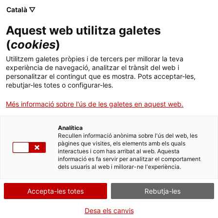
Menú
Cerc
. Obre en una nova finestra.
Català ▽
Aquest web utilitza galetes
ACCIÓ - Agència per al creixement de les empreses
ACCIÓ - Agència per al creixement de les empreses
(
cookies
)
Cercador
Inici
Subvencions de suport a projectes de
Utilitzem galetes pròpies i de tercers per millorar la teva
reindustrialització a Catalunya
experiència de navegació, analitzar el trànsit del web i
Ajuts i serveis
personalitzar el contingut que es mostra. Pots acceptar-les,
rebutjar-les totes o configurar-les.
Aportar documentació
Països
Més informació sobre l'ús de les galetes en aquest web.
Serveis d'internacionalització
Serveis d'innovació
Sectors
Analítica
Convocatòries d'ajuts obertes
Últimes notícies
Recullen informació anònima sobre l'ús del web, les
Per Internet
Activitats
pàgines que visites, els elements amb els quals
interactues i com has arribat al web. Aquesta
Properes activitats
. Ves a Accedir al formulari
Inicia
informació es fa servir per analitzar el comportament
ACCIÓ
dels usuaris al web i millorar-ne l'experiència.
QUAN
. Obre en una nova finestra.
Contacte
Accepta-les totes
Rebutja-les
En termini
Idioma:
ca
Desa els canvis
Des de 25/01/2023