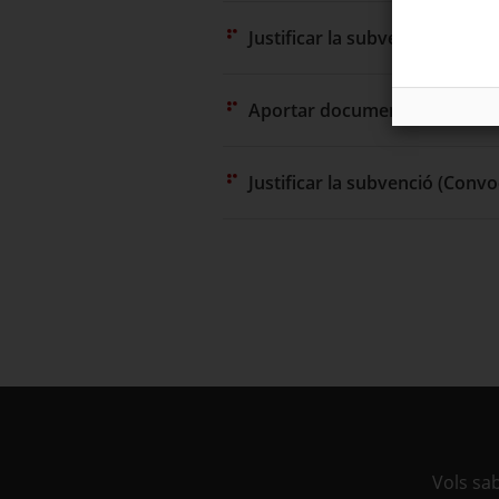
Justificar la subvenció (Convo
Aportar documentació (Convo
Justificar la subvenció (Convo
Vols sa