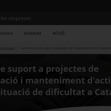
e les empreses
Cercador
Sectors
Activitats
ACCIÓ
ies d’ajuts
Subvencions de suport a projectes de reindustrialització i mantenim
Serveis d'innovació
Convocatòries d'ajuts obertes
Últim
e suport a projectes de
zació i manteniment d'acti
situació de dificultat a Ca