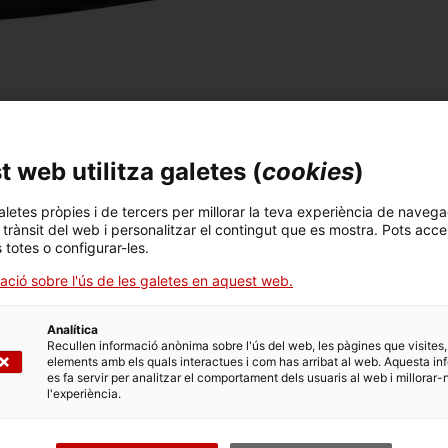
 opcions vinculades a aquest tràmit. Selecciona la que corr
dicions de tramitació.
 web utilitza galetes (
cookies
)
aletes pròpies i de tercers per millorar la teva experiència de navega
 2026)
l trànsit del web i personalitzar el contingut que es mostra. Pots acce
s totes o configurar-les.
ació sobre l'ús de les galetes en aquest web.
catòria 2026)
Analítica
Recullen informació anònima sobre l'ús del web, les pàgines que visites,
catòria 2026)
elements amb els quals interactues i com has arribat al web. Aquesta in
es fa servir per analitzar el comportament dels usuaris al web i millorar-
l'experiència.
catòria 2025)