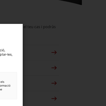
espongui amb el teu cas i podràs
ció,
ptar-les,
 els
formació
ne