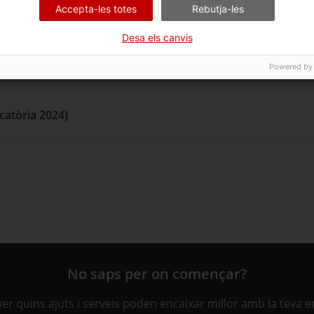
Accepta-les totes
Rebutja-les
catòria 2025)
Desa els canvis
catòria 2024)
Powered by
catòria 2024)
No saps per on començar?
ber quins ajuts i serveis poden encaixar millor amb la teva 