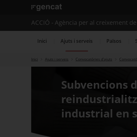
. Obre en una nova finestra.
ACCIÓ - Agència per al creixement d
Inici
Ajuts i serveis
Països
Inici
Ajuts i serveis
Convocatòries d'ajuts
Convocatòr
Serveis d'internacionalització
Subvencions d
reindustrialit
industrial en 