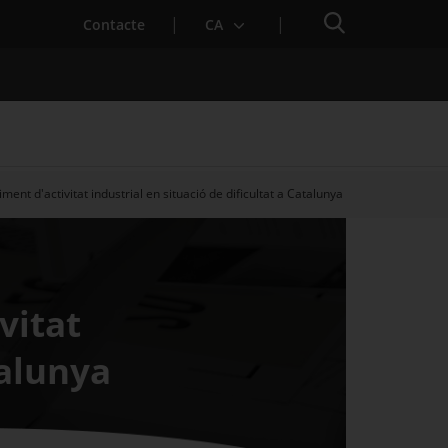
Cercador
. Obre en una nova finestra.
Contacte
CA
ent d'activitat industrial en situació de dificultat a Catalunya
es notícies
Properes activitats
vitat
talunya