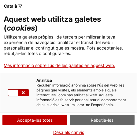
Menú
Cerc
. Obre en una nova finestra.
Català ▽
Aquest web utilitza galetes
ACCIÓ - Agència per al creixement de les empreses
ACCIÓ - Agència per al creixement de les empreses
(
cookies
)
Cercador
Inici
Subvencions de suport a projectes de
Utilitzem galetes pròpies i de tercers per millorar la teva
reindustrialització i manteniment d'activitat
experiència de navegació, analitzar el trànsit del web i
industrial en situació de dificultat a Catalunya
Ajuts i serveis
personalitzar el contingut que es mostra. Pots acceptar-les,
rebutjar-les totes o configurar-les.
Països
Aportar documentació
Més informació sobre l'ús de les galetes en aquest web.
(Convocatòria 2025)
Serveis d'internacionalització
Serveis d'innovació
Sectors
Analítica
Convocatòries d'ajuts obertes
Últimes notícies
Recullen informació anònima sobre l'ús del web, les
Activitats
pàgines que visites, els elements amb els quals
interactues i com has arribat al web. Aquesta
Properes activitats
informació es fa servir per analitzar el comportament
Per Internet
ACCIÓ
dels usuaris al web i millorar-ne l'experiència.
. Ves a Accedir al formulari pe
Inicia
. Obre en una nova finestra.
Contacte
Accepta-les totes
Rebutja-les
QUAN
Idioma:
ca
Desa els canvis