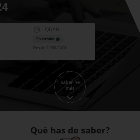
24
QUAN
En termini
Des de 02/09/2024
Saber-ne
més
Què has de saber?