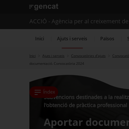
. Obre en una nova finestra.
ACCIÓ - Agència per al creixement d
Inici
Ajuts i serveis
Països
Inici
Ajuts i serveis
Convocatòries d'ajuts
Convocatòr
documentació. Convocatòria 2024
Serveis d'internacionalització
Índex
Subvencions destinades a la realit
l'obtenció de pràctica professional
Aportar documen