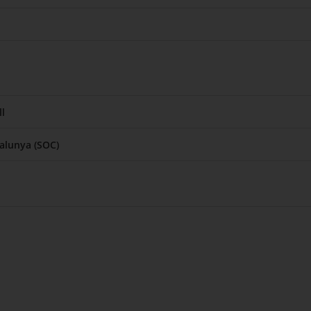
l
talunya (SOC)