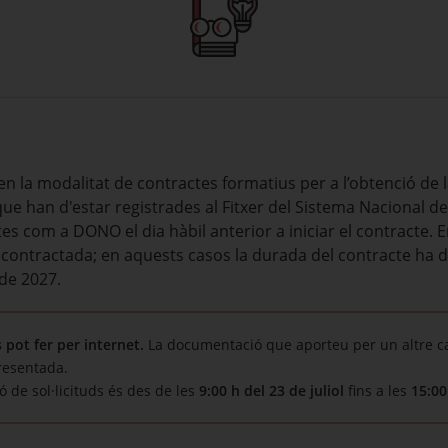
en la modalitat de contractes formatius per a l’obtenció de 
ue han d'estar registrades al Fitxer del Sistema Nacional de
ites com a DONO el dia hàbil anterior a iniciar el contracte.
a contractada; en aquests casos la durada del contracte ha 
 de 2027.
pot fer per internet.
La documentació que aporteu per un altre ca
resentada.
ó de sol·licituds és des de les
9:00 h del 23 de juliol
fins a les
15:00