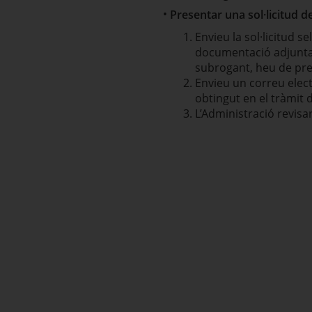
Presentar una sol·licitud d
Envieu la sol·licitud s
documentació adjunta
subrogant, heu de pres
Envieu un correu elec
obtingut en el tràmit 
L’Administració revisa