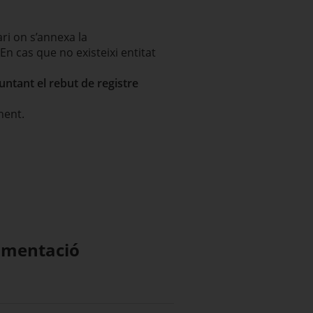
ari on s’annexa la
 cas que no existeixi entitat
untant el rebut de registre
nent.
umentació