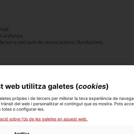
unya.
 Catalunya.
de lucre així com les associacions i fundacions.
ntació són els següents:
 web utilitza galetes (
cookies
)
 requerida per l’Administració
: 10 dies hàbils des de l'ende
aletes pròpies i de tercers per millorar la teva experiència de navega
t
(no són hàbils els dissabtes, diumenges i festius declarats o
l trànsit del web i personalitzar el contingut que es mostra. Pots acce
 no requerida per l’Administració: en qualsevol moment de
s totes o configurar-les.
ació sobre l'ús de les galetes en aquest web.
Analítica