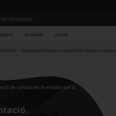
e les empreses
Cercador
Sectors
Activitats
ACCIÓ
ies d’ajuts
Subvencions destinades a la realització de contractes formatius pe
Serveis d'innovació
Convocatòries d'ajuts obertes
Últim
zació de contractes formatius per a
tació.