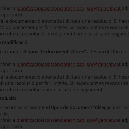
trònic a
planificacioiassistenciatecnicaoj.soc@gencat.cat
adj
d’aportació.
rà la documentació aportada i dictarà una resolució. Si heu 
a de pagament per fer l’ingrés. Si l'expedient es revoca i és
uan rebeu la resolució corresponent amb la carta de pagame
e modificació:
eleccionant
el tipus de document “Altres”
a l’espai del formul
trònic a
planificacioiassistenciatecnicaoj.soc@gencat.cat
adj
d’aportació.
rà la documentació aportada i dictarà una resolució. Si heu 
una resolució per fer l’ingrés. Si l'expedient es revoca i és
uan rebeu la resolució amb la carta de pagament.
solució:
 recurs seleccionant
el tipus de document “Al·legacions”
a l
ció.
trònic a
planificacioiassistenciatecnicaoj.soc@gencat.cat
adj
d’aportació.