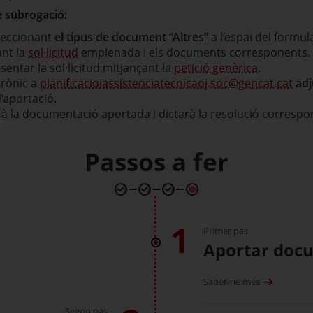
e subrogació:
eleccionant
el tipus de document “Altres”
a l’espai del formul
nt la
sol·licitud
emplenada i els documents corresponents. En
entar la sol·licitud mitjançant la
petició genèrica
.
trònic a
planificacioiassistenciatecnicaoj.soc@gencat.cat
adj
d’aportació.
rà la documentació aportada i dictarà la resolució correspo
Passos a fer
1
Primer pas
Aportar doc
Saber-ne més
Segon pas