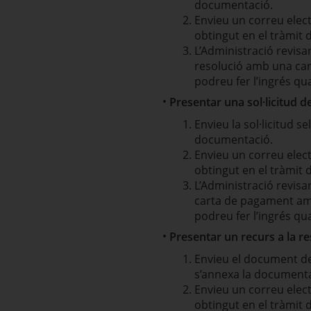
documentació.
Envieu un correu elec
obtingut en el tràmit 
L’Administració revisa
resolució amb una cart
podreu fer l’ingrés q
Presentar una sol·licitud d
Envieu la sol·licitud s
documentació.
Envieu un correu elec
obtingut en el tràmit 
L’Administració revisa
carta de pagament amb 
podreu fer l’ingrés q
Presentar un recurs a la re
Envieu el document de
s’annexa la documenta
Envieu un correu elec
obtingut en el tràmit 