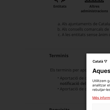
Entitats
Altres
administracions
Als ajuntaments de Catal
Als consells comarcals de
A les entitats sense ànim 
Terminis
Català ▽
Els terminis per aportar docume
Aquest
Aportació de documentació
Utilitzem g
notificació del requerimen
analitzar e
Aportació de documentació
rebutjar-le
Més inform
Requisits