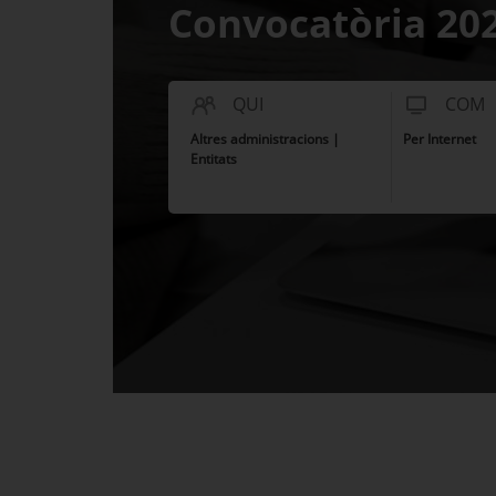
Convocatòria 20
QUI
COM
Altres administracions |
Per Internet
Entitats