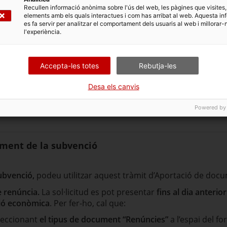
Recullen informació anònima sobre l'ús del web, les pàgines que visites,
elements amb els quals interactues i com has arribat al web. Aquesta in
es fa servir per analitzar el comportament dels usuaris al web i millorar-
citud de subvencions en tràmit. Podeu consultar el número d’
l'experiència.
Accepta-les totes
Rebutja-les
Desa els canvis
quest tràmit.
Powered by
ament de la subvenció
ubvenció,
podeu utilitzar aquest tràmit d’Aportació de docu
e renúncia.
La sol·licitud es pot presentar
fins al dia anterior
ció econòmica
. Per fer-ho, cal que:
eleccionant
el tipus de document “Renúncies”
a l’espai del fo