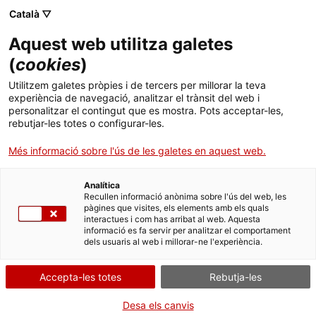
Menú
Cerc
. Obre en una nova finestra.
Català ▽
Aquest web utilitza galetes
ACCIÓ - Agència per al creixement de les empreses
ACCIÓ - Agència per al creixement de les empreses
(
cookies
)
Cercador
Inici
Subvencions per a cupons a la competitivitat
Utilitzem galetes pròpies i de tercers per millorar la teva
empresarial 2023
experiència de navegació, analitzar el trànsit del web i
Ajuts i serveis
personalitzar el contingut que es mostra. Pots acceptar-les,
rebutjar-les totes o configurar-les.
Sol·licitar l'ajut Cupons
Països
programes Europeus
Més informació sobre l'ús de les galetes en aquest web.
Serveis d'internacionalització
Serveis d'innovació
R+D+I
Sectors
Analítica
Convocatòries d'ajuts obertes
Últimes notícies
Recullen informació anònima sobre l'ús del web, les
Activitats
pàgines que visites, els elements amb els quals
interactues i com has arribat al web. Aquesta
Properes activitats
informació es fa servir per analitzar el comportament
ACCIÓ
Per Internet
dels usuaris al web i millorar-ne l'experiència.
. Obre en una nova finestra.
Contacte
. Ves a Formulari de sol·licitud
Inicia
Accepta-les totes
Rebutja-les
Idioma:
ca
Desa els canvis
QUAN