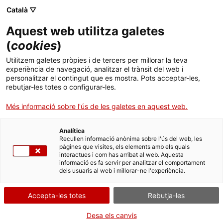
Menú
Cerc
. Obre en una nova finestra.
Català ▽
Aquest web utilitza galetes
ACCIÓ - Agència per al creixement de les empreses
ACCIÓ - Agència per al creixement de les empreses
(
cookies
)
Cercador
Inici
Subvencions per a cupons a la competitivitat
Utilitzem galetes pròpies i de tercers per millorar la teva
empresarial 2023
experiència de navegació, analitzar el trànsit del web i
Ajuts i serveis
personalitzar el contingut que es mostra. Pots acceptar-les,
rebutjar-les totes o configurar-les.
Aportar documentació
Països
Cupons d’estratègia per
Més informació sobre l'ús de les galetes en aquest web.
Serveis d'internacionalització
Serveis d'innovació
Sectors
empreses industrials
Analítica
Convocatòries d'ajuts obertes
Últimes notícies
Recullen informació anònima sobre l'ús del web, les
Activitats
pàgines que visites, els elements amb els quals
interactues i com has arribat al web. Aquesta
Properes activitats
ACCIÓ
informació es fa servir per analitzar el comportament
Per Internet
dels usuaris al web i millorar-ne l'experiència.
. Obre en una nova finestra.
Contacte
. Ves a Adjuntar documentació
Inicia
Accepta-les totes
Rebutja-les
Idioma:
ca
Desa els canvis
QUAN