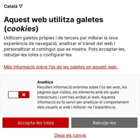
Menú
Cerc
. Obre en una nova finestra.
Català ▽
Aquest web utilitza galetes
ACCIÓ - Agència per al creixement de les empreses
ACCIÓ - Agència per al creixement de les empreses
(
cookies
)
Cercador
Inici
Subvencions per a cupons a la competitivitat
Utilitzem galetes pròpies i de tercers per millorar la teva
empresarial: Innovació
experiència de navegació, analitzar el trànsit del web i
Ajuts i serveis
personalitzar el contingut que es mostra. Pots acceptar-les,
rebutjar-les totes o configurar-les.
Justificar l'ajut - Línia de
Països
cupons green
Més informació sobre l'ús de les galetes en aquest web.
Serveis d'internacionalització
Serveis d'innovació
Sectors
Analítica
Convocatòries d'ajuts obertes
Últimes notícies
Recullen informació anònima sobre l'ús del web, les
Activitats
pàgines que visites, els elements amb els quals
Per Internet
interactues i com has arribat al web. Aquesta
Properes activitats
informació es fa servir per analitzar el comportament
ACCIÓ
dels usuaris al web i millorar-ne l'experiència.
. Ves a Formulari de justificac
Inicia
. Obre en una nova finestra.
Contacte
Accepta-les totes
Rebutja-les
QUAN
Idioma:
ca
Desa els canvis
En qualsevol moment