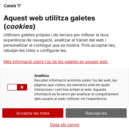
Menú
Cerc
. Obre en una nova finestra.
Català ▽
Aquest web utilitza galetes
ACCIÓ - Agència per al creixement de les empreses
ACCIÓ - Agència per al creixement de les empreses
(
cookies
)
Cercador
Inici
Subvencions per a cupons a la competitivitat
Utilitzem galetes pròpies i de tercers per millorar la teva
empresarial: Internacionalització
experiència de navegació, analitzar el trànsit del web i
Ajuts i serveis
personalitzar el contingut que es mostra. Pots acceptar-les,
rebutjar-les totes o configurar-les.
Justificiar l'ajut - Línia de
Països
cupons per a començar a
Més informació sobre l'ús de les galetes en aquest web.
Serveis d'internacionalització
Serveis d'innovació
exportar
Sectors
Analítica
Convocatòries d'ajuts obertes
Últimes notícies
Recullen informació anònima sobre l'ús del web, les
Activitats
pàgines que visites, els elements amb els quals
interactues i com has arribat al web. Aquesta
Properes activitats
informació es fa servir per analitzar el comportament
ACCIÓ
Per Internet
dels usuaris al web i millorar-ne l'experiència.
. Obre en una nova finestra.
Contacte
. Ves a Formulari de justificac
Inicia
Accepta-les totes
Rebutja-les
Idioma:
ca
Desa els canvis
QUAN