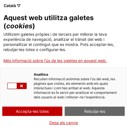
Menú
Cerc
. Obre en una nova finestra.
Català ▽
Aquest web utilitza galetes
ACCIÓ - Agència per al creixement de les empreses
ACCIÓ - Agència per al creixement de les empreses
(
cookies
)
Cercador
Inici
Subvencions per a projectes empresarials duts
Utilitzem galetes pròpies i de tercers per millorar la teva
a terme en zones de transició nuclear
experiència de navegació, analitzar el trànsit del web i
Ajuts i serveis
personalitzar el contingut que es mostra. Pots acceptar-les,
rebutjar-les totes o configurar-les.
Aportar documentació
Països
Línia 3.3: Subvencions per
Més informació sobre l'ús de les galetes en aquest web.
Serveis d'internacionalització
Serveis d'innovació
a projectes de creixement
Sectors
Analítica
i noves oportunitats de
Convocatòries d'ajuts obertes
Últimes notícies
Recullen informació anònima sobre l'ús del web, les
Activitats
pàgines que visites, els elements amb els quals
negoci - Captació de
interactues i com has arribat al web. Aquesta
Properes activitats
talent.
informació es fa servir per analitzar el comportament
ACCIÓ
dels usuaris al web i millorar-ne l'experiència.
. Obre en una nova finestra.
Contacte
Accepta-les totes
Rebutja-les
Idioma:
ca
Per Internet
Desa els canvis