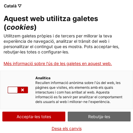
Menú
Cerc
. Obre en una nova finestra.
Català ▽
Aquest web utilitza galetes
ACCIÓ - Agència per al creixement de les empreses
ACCIÓ - Agència per al creixement de les empreses
(
cookies
)
Cercador
Inici
Subvencions per a projectes empresarials duts
Utilitzem galetes pròpies i de tercers per millorar la teva
a terme en zones de transició nuclear
experiència de navegació, analitzar el trànsit del web i
Ajuts i serveis
personalitzar el contingut que es mostra. Pots acceptar-les,
rebutjar-les totes o configurar-les.
Sol·licitar l'ajut Línia 6:
Països
Subvencions per a
Més informació sobre l'ús de les galetes en aquest web.
Serveis d'internacionalització
Serveis d'innovació
projectes d'innovació
Sectors
Analítica
tecnològica.
Convocatòries d'ajuts obertes
Últimes notícies
Recullen informació anònima sobre l'ús del web, les
Activitats
pàgines que visites, els elements amb els quals
interactues i com has arribat al web. Aquesta
Properes activitats
informació es fa servir per analitzar el comportament
ACCIÓ
dels usuaris al web i millorar-ne l'experiència.
Per Internet
. Obre en una nova finestra.
Contacte
Accepta-les totes
Rebutja-les
. Ves a Formulari de sol·licitud
Inicia
Idioma:
ca
Desa els canvis