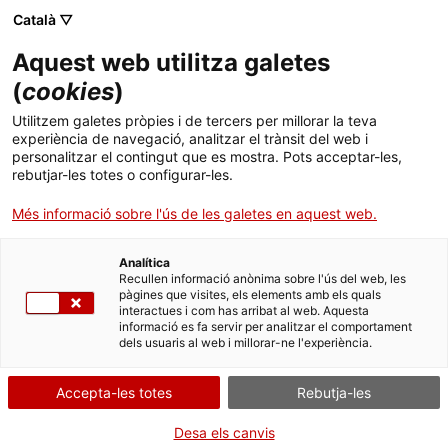
Menú
Cerc
. Obre en una nova finestra.
Català ▽
Aquest web utilitza galetes
ACCIÓ - Agència per al creixement de les empreses
ACCIÓ - Agència per al creixement de les empreses
(
cookies
)
Cercador
Inici
Utilitzem galetes pròpies i de tercers per millorar la teva
Subvencions per al finançament del
experiència de navegació, analitzar el trànsit del web i
Ajuts i serveis
Programa integral de suport a les
personalitzar el contingut que es mostra. Pots acceptar-les,
rebutjar-les totes o configurar-les.
persones emprenedores
Països
Més informació sobre l'ús de les galetes en aquest web.
Serveis d'internacionalització
Serveis d'innovació
Sectors
Analítica
Convocatòries d'ajuts obertes
Últimes notícies
Recullen informació anònima sobre l'ús del web, les
Activitats
Què necessites fer?
pàgines que visites, els elements amb els quals
interactues i com has arribat al web. Aquesta
Properes activitats
informació es fa servir per analitzar el comportament
Consulta a continuació totes les opcions
ACCIÓ
dels usuaris al web i millorar-ne l'experiència.
vinculades a aquest tràmit. Selecciona la que
. Obre en una nova finestra.
Contacte
correspongui amb el teu cas i podràs
Accepta-les totes
Rebutja-les
accedir a tota la informació i condicions de
tramitació.
Idioma:
ca
Desa els canvis