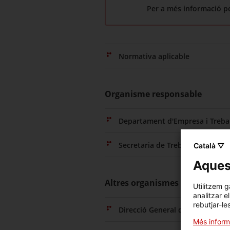
Per a més informació p
Normativa aplicable
Organisme responsable
Departament d'Empresa i Trebal
Secretaria de Treball
Català ▽
Aquest
Altres organismes relacionats
Utilitzem g
analitzar e
rebutjar-le
Direcció General d'Economia Soci
Més inform