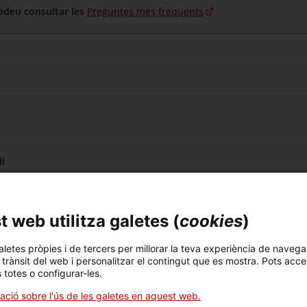
odeu consultar les
Preguntes més freqüents
l
 web utilitza galetes (
cookies
)
aletes pròpies i de tercers per millorar la teva experiència de navega
l trànsit del web i personalitzar el contingut que es mostra. Pots acce
s totes o configurar-les.
al i Solidària i el Cooperativisme
ació sobre l'ús de les galetes en aquest web.