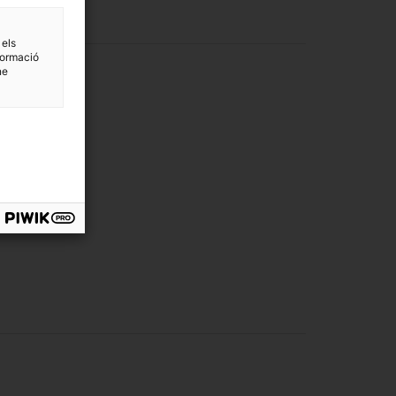
 els
formació
ne