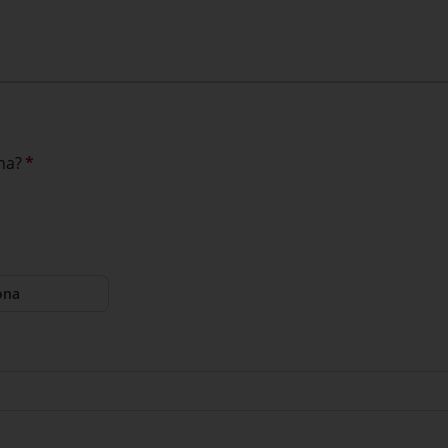
na?
*
ona