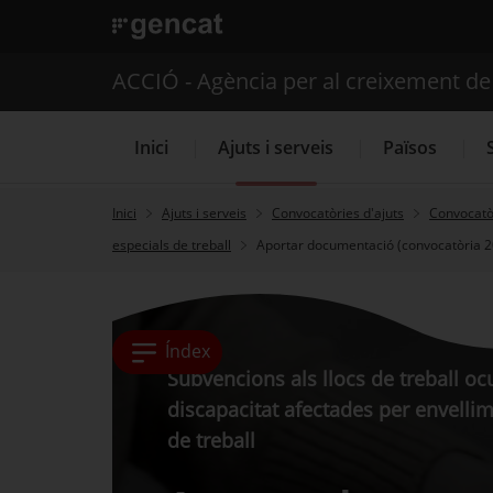
. Obre en una nova finestra.
ACCIÓ - Agència per al creixement d
Inici
Ajuts i serveis
Països
Inici
Ajuts i serveis
Convocatòries d'ajuts
Convocatòr
especials de treball
Aportar documentació (convocatòria 
Serveis d'internacionalització
Índex
Subvencions als llocs de treball o
discapacitat afectades per envelli
de treball