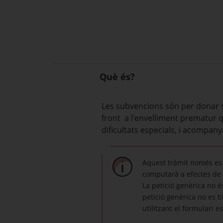
Què és?
Les subvencions són per donar su
front a l'envelliment prematur 
dificultats especials, i acompanya
Aquest tràmit només es 
computarà a efectes de 
La petició genèrica no és
petició genèrica no es t
utilitzant el formulari 