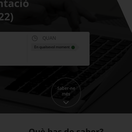
ntació
22)
QUAN
En qualsevol moment
Saber-ne
més
Què has de saber?