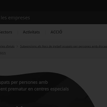
e les empreses
Cercador
Sectors
Activitats
ACCIÓ
ies d’ajuts
Subvencions als llocs de treball ocupats per persones amb disca
2022)
Serveis d'innovació
Convocatòries d'ajuts obertes
Últim
cupats per persones amb
ment prematur en centres especials