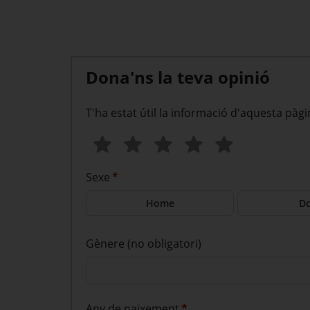
Dona'ns la teva opinió
T'ha estat útil la informació d'aquesta pàgi
Sexe
*
Home
D
Gènere (no obligatori)
Any de naixement
*