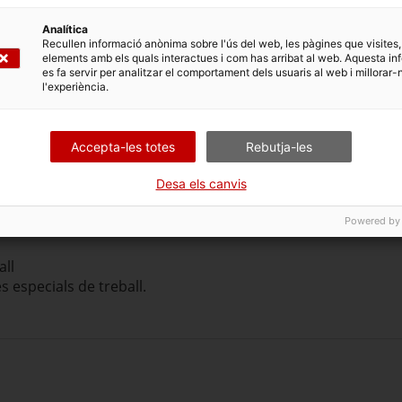
Analítica
Recullen informació anònima sobre l'ús del web, les pàgines que visites,
elements amb els quals interactues i com has arribat al web. Aquesta in
es fa servir per analitzar el comportament dels usuaris al web i millorar-
l'experiència.
Accepta-les totes
Rebutja-les
Desa els canvis
Powered by
all
es especials de treball.