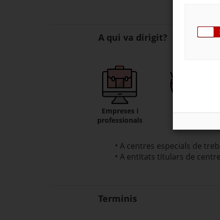
A qui va dirigit?
Empreses i
Entitats
professionals
A centres especials de treb
A entitats titulars de centr
Terminis