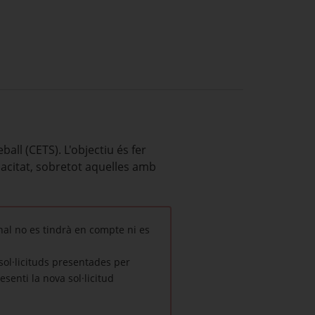
ll (CETS). L'objectiu és fer
acitat, sobretot aquelles amb
nal no es tindrà en compte ni es
 sol·licituds presentades per
senti la nova sol·licitud