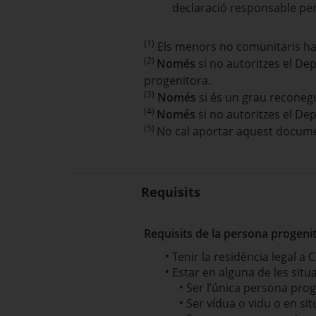
declaració responsable per
(1)
Els menors no comunitaris han 
(2)
Només
si no autoritzes el D
progenitora.
(3)
Només
si és un grau reconeg
(4)
Només
si no autoritzes el De
(5)
No cal aportar aquest document
Requisits
Requisits de la persona progenito
Tenir la residència legal a 
Estar en alguna de les situ
Ser l’única persona prog
Ser vídua o vidu o en sit