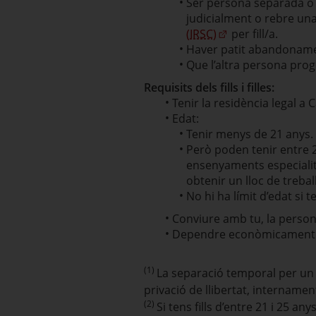
Ser persona separada o di
judicialment o rebre una 
(IRSC)
per fill/a.
Haver patit abandonamen
Que l’altra persona prog
Requisits dels fills i filles:
Tenir la residència legal a 
Edat:
Tenir menys de 21 anys.
Però poden tenir entre 2
ensenyaments especialitz
obtenir un lloc de treball
No hi ha límit d’edat si
Conviure amb tu, la person
Dependre econòmicament d
(1)
La separació temporal per un p
privació de llibertat, internament
(2)
Si tens fills d’entre 21 i 25 a