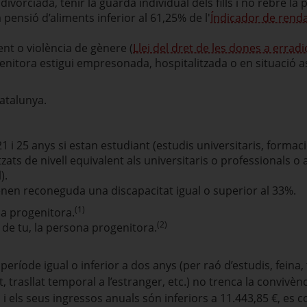
vorciada, tenir la guarda individual dels fills i no rebre la 
pensió d’aliments inferior al 61,25% de l'
Índicador de renda
t o violència de gènere (
Llei del dret de les dones a erradi
enitora estigui empresonada, hospitalitzada o en situació 
Catalunya.
1 i 25 anys si estan estudiant (estudis universitaris, formac
ats de nivell equivalent als universitaris o professionals o
).
 tenen reconeguda una discapacitat igual o superior al 33%.
(1)
a progenitora.
(2)
e tu, la persona progenitora.
eríode igual o inferior a dos anys (per raó d’estudis, feina,
, trasllat temporal a l’estranger, etc.) no trenca la convivèn
nys i els seus ingressos anuals són inferiors a 11.443,85 €, e