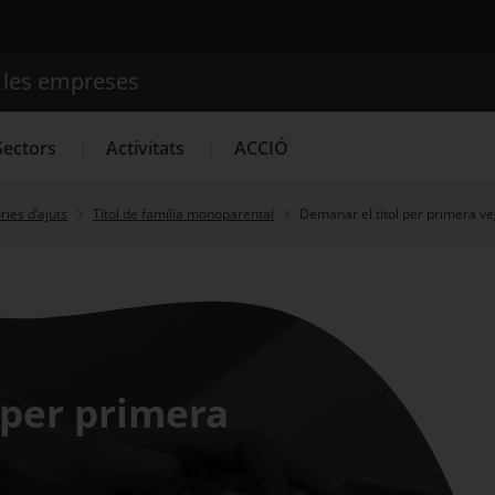
e les empreses
Cercador
Sectors
Activitats
ACCIÓ
ies d’ajuts
Títol de família monoparental
Demanar el títol per primera v
Serveis d'innovació
Convocatòries d'ajuts obertes
Últim
 per primera