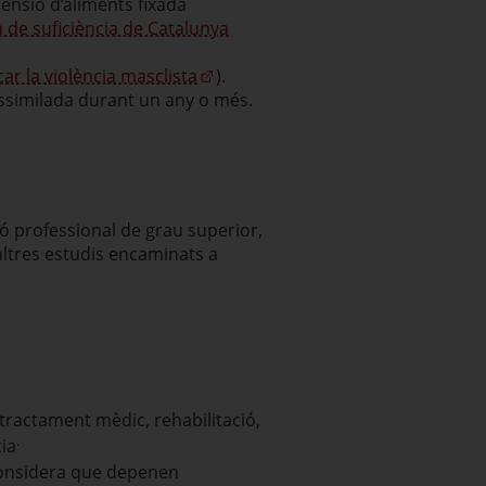
pensió d’aliments fixada
 de suficiència de Catalunya
car la violència masclista
).
assimilada durant un any o més.
ió professional de grau superior,
 altres estudis encaminats a
 tractament mèdic, rehabilitació,
.
cia
s considera que depenen