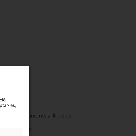
(1)
).
ció,
ptar-les,
 no consten inscrits al llibre de
iment familiar.