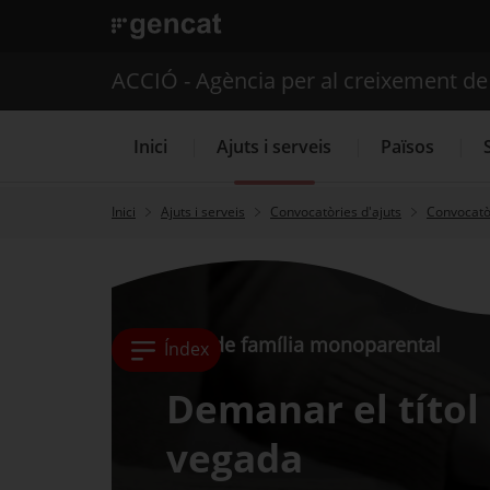
. Obre en una nova finestra.
ACCIÓ - Agència per al creixement d
Inici
Ajuts i serveis
Països
Inici
Ajuts i serveis
Convocatòries d'ajuts
Convocatòr
Serveis d'internacionalització
Títol de família monoparental
Índex
Demanar el títol
vegada