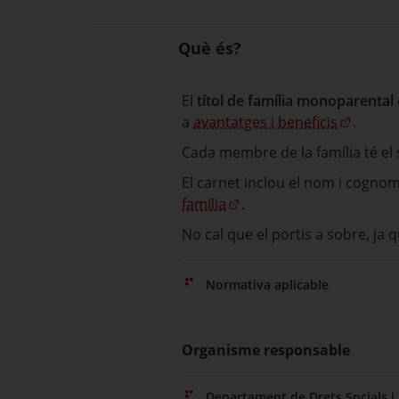
Què és?
El
títol de família monoparental
a
avantatges i beneficis
.
Cada membre de la família té el
El carnet inclou el nom i cognoms 
família
.
No cal que el portis a sobre, ja
Normativa aplicable
Organisme responsable
Departament de Drets Socials i 