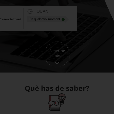
QUAN
En qualsevol moment
 Presencialment
Saber-ne
més
Què has de saber?