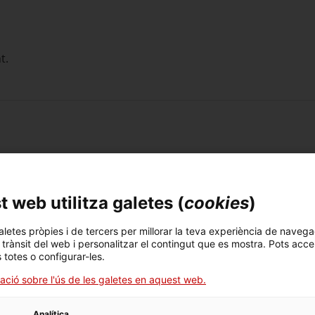
t.
 de tenir a mà els documents següents:
e la família:
es.
 web utilitza galetes (
cookies
)
ys no tenen DNI/NIE, identifica’ls amb la targeta sanitària (TSI
aletes pròpies i de tercers per millorar la teva experiència de navega
l trànsit del web i personalitzar el contingut que es mostra. Pots acce
lia o certificat literal de naixement de cada fill/a.
s totes o configurar-les.
ta notarial o resolució administrativa de l’adopció (només si
ació sobre l'ús de les galetes en aquest web.
esolució judicial de tutela o resolució administrativa d’acoll
e estudiïn:
Analítica