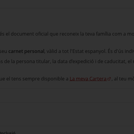
és el document oficial que reconeix la teva família com a 
 seu
carnet personal
, vàlid a tot l'Estat espanyol. És d'ús ind
de la persona titular, la data d’expedició i de caducitat, el 
 que el tens sempre disponible a
La meva Cartera
, al teu m
Inclusió