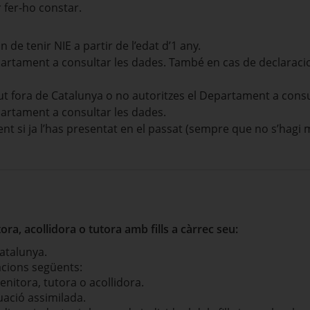
 fer-ho constar.
de tenir NIE a partir de l’edat d’1 any.
epartament a consultar les dades. També en cas de declarac
ut fora de Catalunya o no autoritzes el Departament a cons
partament a consultar les dades.
 si ja l’has presentat en el passat (sempre que no s’hagi m
ra, acollidora o tutora amb fills a càrrec seu:
Catalunya.
acions següents:
enitora, tutora o acollidora.
uació assimilada.