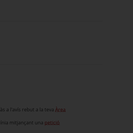
às a l'avís rebut a la teva
Àrea
 línia mitjançant una
petició