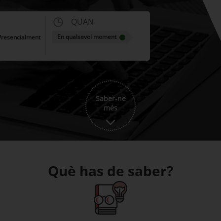
QUAN
En qualsevol moment
 Presencialment
Saber-ne
més
Què has de saber?