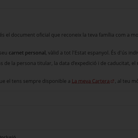
és el document oficial que reconeix la teva família com a 
 seu
carnet personal
, vàlid a tot l'Estat espanyol. És d'ús ind
de la persona titular, la data d’expedició i de caducitat, el 
 que el tens sempre disponible a
La meva Cartera
, al teu m
Inclusió