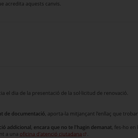
e acredita aquests canvis.
cia el dia de la presentació de la sol·licitud de renovació.
nt de documentació
, aporta-la mitjançant l’enllaç que trobar
ió addicional
,
encara que no te l'hagin demanat
, fes-ho en
nt a una
oficina d'atenció ciutadana
.