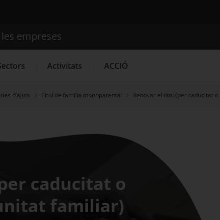
e les empreses
Cercador
Sectors
Activitats
ACCIÓ
ies d’ajuts
Títol de família monoparental
Renovar el títol (per caducitat o 
Serveis d'innovació
Convocatòries d'ajuts obertes
Últim
(per caducitat o
unitat familiar)