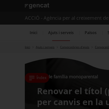
. Obre en una nova finestra.
ACCIÓ - Agència per al creixement d
Inici
Ajuts i serveis
Països
Inici
Ajuts i serveis
Convocatòries d'ajuts
Convocatòr
Serveis d'internacionalització
Títol de família monoparental
Índex
Renovar el títol 
per canvis en la 