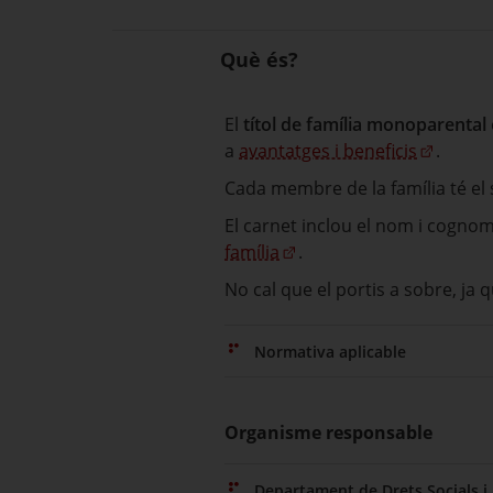
Què és?
El
títol de família monoparental
a
avantatges i beneficis
.
Cada membre de la família té el
El carnet inclou el nom i cognoms 
família
.
No cal que el portis a sobre, ja
Normativa aplicable
Organisme responsable
Departament de Drets Socials i 