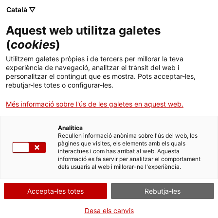
Menú
Cerc
. Obre en una nova finestra.
Català ▽
Aquest web utilitza galetes
ACCIÓ - Agència per al creixement de les empreses
ACCIÓ - Agència per al creixement de les empreses
(
cookies
)
Cercador
Inici
Verificació de bones pràctiques de laboratori
Utilitzem galetes pròpies i de tercers per millorar la teva
experiència de navegació, analitzar el trànsit del web i
Ajuts i serveis
Sol·licitar la verificació
personalitzar el contingut que es mostra. Pots acceptar-les,
rebutjar-les totes o configurar-les.
Països
Més informació sobre l'ús de les galetes en aquest web.
Serveis d'internacionalització
Serveis d'innovació
Sectors
Per Internet
Analítica
Convocatòries d'ajuts obertes
Últimes notícies
Recullen informació anònima sobre l'ús del web, les
Activitats
pàgines que visites, els elements amb els quals
. Ves a Formulari de petició g
Inicia
interactues i com has arribat al web. Aquesta
Properes activitats
informació es fa servir per analitzar el comportament
ACCIÓ
dels usuaris al web i millorar-ne l'experiència.
QUAN
. Obre en una nova finestra.
Contacte
En qualsevol moment
Accepta-les totes
Rebutja-les
Idioma:
ca
Desa els canvis