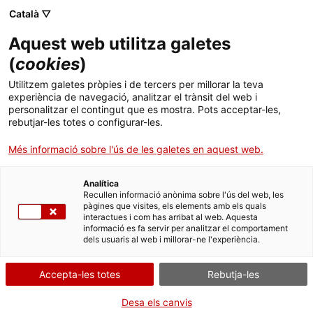
Menú
Cerc
. Obre en una nova finestra.
Català ▽
Aquest web utilitza galetes
ACCIÓ - Agència per al creixement de les empreses
ACCIÓ - Agència per al creixement de les empreses
(
cookies
)
Cercador
Inici
Homologació i convalidació de títols estrangers
Utilitzem galetes pròpies i de tercers per millorar la teva
no universitaris
experiència de navegació, analitzar el trànsit del web i
Ajuts i serveis
personalitzar el contingut que es mostra. Pots acceptar-les,
rebutjar-les totes o configurar-les.
Demanar la tramitació
Països
urgent de la sol·licitud
Més informació sobre l'ús de les galetes en aquest web.
Serveis d'internacionalització
Serveis d'innovació
d'homologació o
Sectors
Analítica
convalidació
Convocatòries d'ajuts obertes
Últimes notícies
Recullen informació anònima sobre l'ús del web, les
Activitats
pàgines que visites, els elements amb els quals
interactues i com has arribat al web. Aquesta
Properes activitats
informació es fa servir per analitzar el comportament
ACCIÓ
dels usuaris al web i millorar-ne l'experiència.
Per Internet
Presencialment
. Obre en una nova finestra.
Contacte
Accepta-les totes
Rebutja-les
. Ves a Sol·licitud de tramitació urgent
Inicia
Consulta on
Idioma:
ca
Desa els canvis