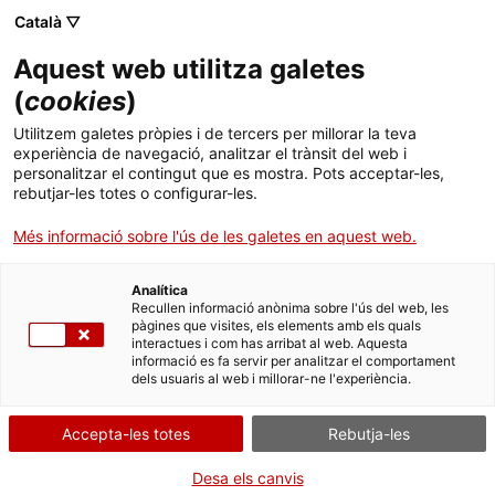
Menú
Cerc
. Obre en una nova finestra.
Català ▽
Aquest web utilitza galetes
ACCIÓ - Agència per al creixement de les empreses
ACCIÓ - Agència per al creixement de les empreses
(
cookies
)
Cercador
Inici
Registre general de persones mediadores del
Utilitzem galetes pròpies i de tercers per millorar la teva
Centre de Mediació de Catalunya
experiència de navegació, analitzar el trànsit del web i
Ajuts i serveis
personalitzar el contingut que es mostra. Pots acceptar-les,
rebutjar-les totes o configurar-les.
Sol·licitar un certificat de
Països
dades inscrites
Més informació sobre l'ús de les galetes en aquest web.
Serveis d'internacionalització
Serveis d'innovació
Sectors
Analítica
Convocatòries d'ajuts obertes
Últimes notícies
Recullen informació anònima sobre l'ús del web, les
Activitats
pàgines que visites, els elements amb els quals
Per Internet
interactues i com has arribat al web. Aquesta
Properes activitats
informació es fa servir per analitzar el comportament
ACCIÓ
dels usuaris al web i millorar-ne l'experiència.
. Ves a Sol·licitar el certificat
Inicia
. Obre en una nova finestra.
Contacte
Accepta-les totes
Rebutja-les
QUAN
Idioma:
ca
Desa els canvis
En qualsevol moment