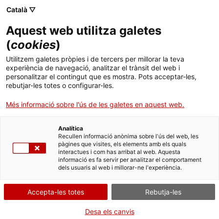
Menú
Cerc
. Obre en una nova finestra.
Català ▽
Aquest web utilitza galetes
ACCIÓ - Agència per al creixement de les empreses
ACCIÓ - Agència per al creixement de les empreses
(
cookies
)
Cercador
Inici
Processos de selecció de cossos especials de
Utilitzem galetes pròpies i de tercers per millorar la teva
l'Administració de la Generalitat de Catalunya
experiència de navegació, analitzar el trànsit del web i
(núm. 833)
Ajuts i serveis
personalitzar el contingut que es mostra. Pots acceptar-les,
rebutjar-les totes o configurar-les.
Països
Sol·licitar adaptacions per
Més informació sobre l'ús de les galetes en aquest web.
fer les proves (ADAP)
Serveis d'internacionalització
Serveis d'innovació
Sectors
Analítica
Convocatòries d'ajuts obertes
Últimes notícies
Recullen informació anònima sobre l'ús del web, les
Activitats
pàgines que visites, els elements amb els quals
interactues i com has arribat al web. Aquesta
Properes activitats
informació es fa servir per analitzar el comportament
Per Internet
ACCIÓ
dels usuaris al web i millorar-ne l'experiència.
. Ves a Formulari
Inicia
. Obre en una nova finestra.
Contacte
Accepta-les totes
Rebutja-les
QUAN
Idioma:
ca
Desa els canvis