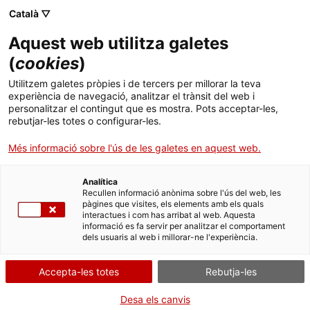
Menú
Cerc
. Obre en una nova finestra.
Català ▽
Aquest web utilitza galetes
ACCIÓ - Agència per al creixement de les empreses
ACCIÓ - Agència per al creixement de les empreses
Cercador
(
cookies
)
Inici
Utilitzem galetes pròpies i de tercers per millorar la teva
experiència de navegació, analitzar el trànsit del web i
Ajuts i serveis
personalitzar el contingut que es mostra. Pots acceptar-les,
rebutjar-les totes o configurar-les.
Països
Més informació sobre l'ús de les galetes en aquest web.
Serveis d'internacionalització
Serveis d'innovació
Sectors
Analítica
Centre Tecnològic de Telecomunicacions de
Convocatòries d'ajuts obertes
Últimes notícies
Recullen informació anònima sobre l'ús del web, les
Activitats
Catalunya
pàgines que visites, els elements amb els quals
interactues i com has arribat al web. Aquesta
Properes activitats
informació es fa servir per analitzar el comportament
ACCIÓ
dels usuaris al web i millorar-ne l'experiència.
. Obre en una nova finestra.
Contacte
Accepta-les totes
Rebutja-les
Idioma:
ca
Desa els canvis