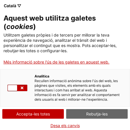
Menú
Cerc
. Obre en una nova finestra.
Català ▽
Aquest web utilitza galetes
ACCIÓ - Agència per al creixement de les empreses
ACCIÓ - Agència per al creixement de les empreses
Cercador
(
cookies
)
Inici
Utilitzem galetes pròpies i de tercers per millorar la teva
experiència de navegació, analitzar el trànsit del web i
Ajuts i serveis
personalitzar el contingut que es mostra. Pots acceptar-les,
rebutjar-les totes o configurar-les.
Països
Més informació sobre l'ús de les galetes en aquest web.
Serveis d'internacionalització
Serveis d'innovació
Sectors
Analítica
ENG4BIO-Plataforma de Biotecnologia
Convocatòries d'ajuts obertes
Últimes notícies
Recullen informació anònima sobre l'ús del web, les
Activitats
Industrial & Planta Pilot de Fermentació
pàgines que visites, els elements amb els quals
interactues i com has arribat al web. Aquesta
Properes activitats
informació es fa servir per analitzar el comportament
ACCIÓ
dels usuaris al web i millorar-ne l'experiència.
. Obre en una nova finestra.
Contacte
Accepta-les totes
Rebutja-les
Idioma:
ca
Desa els canvis