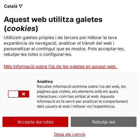
Menú
Cerc
. Obre en una nova finestra.
Català ▽
Aquest web utilitza galetes
ACCIÓ - Agència per al creixement de les empreses
ACCIÓ - Agència per al creixement de les empreses
Cercador
(
cookies
)
Inici
Utilitzem galetes pròpies i de tercers per millorar la teva
experiència de navegació, analitzar el trànsit del web i
Ajuts i serveis
personalitzar el contingut que es mostra. Pots acceptar-les,
rebutjar-les totes o configurar-les.
Països
Més informació sobre l'ús de les galetes en aquest web.
Serveis d'internacionalització
Serveis d'innovació
Sectors
Analítica
Convocatòries d'ajuts obertes
Últimes notícies
Recullen informació anònima sobre l'ús del web, les
Activitats
GREiA research group
pàgines que visites, els elements amb els quals
interactues i com has arribat al web. Aquesta
Properes activitats
informació es fa servir per analitzar el comportament
ACCIÓ
dels usuaris al web i millorar-ne l'experiència.
. Obre en una nova finestra.
Contacte
Accepta-les totes
Rebutja-les
Idioma:
ca
Desa els canvis