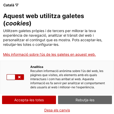
Menú
Cerc
. Obre en una nova finestra.
Català ▽
Aquest web utilitza galetes
ACCIÓ - Agència per al creixement de les empreses
ACCIÓ - Agència per al creixement de les empreses
Cercador
(
cookies
)
Inici
Utilitzem galetes pròpies i de tercers per millorar la teva
experiència de navegació, analitzar el trànsit del web i
Ajuts i serveis
personalitzar el contingut que es mostra. Pots acceptar-les,
rebutjar-les totes o configurar-les.
Països
Més informació sobre l'ús de les galetes en aquest web.
Serveis d'internacionalització
Serveis d'innovació
Innovació en Materials i Enginyeria Molecular
Sectors
Analítica
- Centre d'Integritat Estructural, Fiabilitat i
Convocatòries d'ajuts obertes
Últimes notícies
Recullen informació anònima sobre l'ús del web, les
Activitats
Micromecànica dels Materials
pàgines que visites, els elements amb els quals
interactues i com has arribat al web. Aquesta
Properes activitats
informació es fa servir per analitzar el comportament
ACCIÓ
dels usuaris al web i millorar-ne l'experiència.
. Obre en una nova finestra.
Contacte
Accepta-les totes
Rebutja-les
Idioma:
ca
Desa els canvis