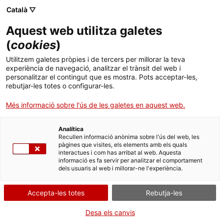
Menú
Cerc
. Obre en una nova finestra.
Català ▽
Aquest web utilitza galetes
ACCIÓ - Agència per al creixement de les empreses
ACCIÓ - Agència per al creixement de les empreses
Cercador
(
cookies
)
Inici
Utilitzem galetes pròpies i de tercers per millorar la teva
experiència de navegació, analitzar el trànsit del web i
Ajuts i serveis
personalitzar el contingut que es mostra. Pots acceptar-les,
rebutjar-les totes o configurar-les.
Països
Més informació sobre l'ús de les galetes en aquest web.
Serveis d'internacionalització
Serveis d'innovació
Sectors
Analítica
Cercador d'agents de transferència
Convocatòries d'ajuts obertes
Últimes notícies
Recullen informació anònima sobre l'ús del web, les
Activitats
tecnològica TECNIO
pàgines que visites, els elements amb els quals
interactues i com has arribat al web. Aquesta
Properes activitats
informació es fa servir per analitzar el comportament
ACCIÓ
dels usuaris al web i millorar-ne l'experiència.
Cercador d'agents de transferència tecnològica TECNIO
Els agents acreditats TECNIO són grups o conjunts
de grups de recerca del sistema universitari de
. Obre en una nova finestra.
Contacte
Accepta-les totes
Rebutja-les
Catalunya, dels centres de recerca CERCA, dels
centres del CSIC ubicats a Catalunya i d'altres
Idioma:
ca
Desa els canvis
entitats de dret públic de Catalunya. Els agents