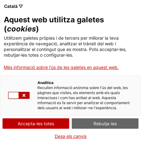
Menú
Cerc
. Obre en una nova finestra.
Català ▽
Aquest web utilitza galetes
ACCIÓ - Agència per al creixement de les empreses
ACCIÓ - Agència per al creixement de les empreses
Cercador
(
cookies
)
Inici
Utilitzem galetes pròpies i de tercers per millorar la teva
experiència de navegació, analitzar el trànsit del web i
Ajuts i serveis
personalitzar el contingut que es mostra. Pots acceptar-les,
rebutjar-les totes o configurar-les.
Països
Més informació sobre l'ús de les galetes en aquest web.
Serveis d'internacionalització
Serveis d'innovació
Sectors
Analítica
Cercador d'agents de transferència
Convocatòries d'ajuts obertes
Últimes notícies
Recullen informació anònima sobre l'ús del web, les
Activitats
tecnològica TECNIO
pàgines que visites, els elements amb els quals
interactues i com has arribat al web. Aquesta
Properes activitats
informació es fa servir per analitzar el comportament
ACCIÓ
dels usuaris al web i millorar-ne l'experiència.
Cercador d'agents de transferència tecnològica TECNIO
Els agents acreditats TECNIO són grups o conjunts
de grups de recerca del sistema universitari de
. Obre en una nova finestra.
Contacte
Accepta-les totes
Rebutja-les
Catalunya, dels centres de recerca CERCA, dels
centres del CSIC ubicats a Catalunya i d'altres
Idioma:
ca
Desa els canvis
entitats de dret públic de Catalunya. Els agents