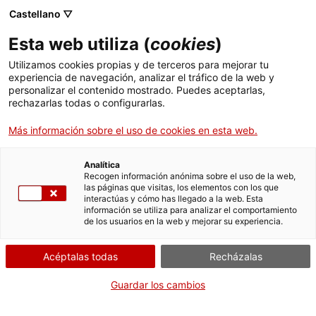
Menú
Busc
. Abrir en una nueva ventana.
Castellano ▽
Esta web utiliza (
cookies
)
ACCIÓ - Agencia para el crecimiento de las empresas
ACCIÓ - Agencia para el crecimiento de las empresas
Buscador
Utilizamos cookies propias y de terceros para mejorar tu
Inicio
Ayudas Industria del Conocimiento para el año
experiencia de navegación, analizar el tráfico de la web y
2025. Modalidad C. Innovadors
personalizar el contenido mostrado. Puedes aceptarlas,
rechazarlas todas o configurarlas.
Ayudas y servicios
Más información sobre el uso de cookies en esta web.
Países
Servicios de Internacionalización
Analítica
Sectores
CUÁNDO
Recogen información anónima sobre el uso de la web,
las páginas que visitas, los elementos con los que
Servicios de Innovación
Servicios para Startups
En cualquier momento
interactúas y cómo has llegado a la web. Esta
Actividades
información se utiliza para analizar el comportamiento
de los usuarios en la web y mejorar su experiencia.
ACCIÓ
QUIÉN
CÓMO
Acéptalas todas
Recházalas
Contacto
Guardar los cambios
Idioma:
es