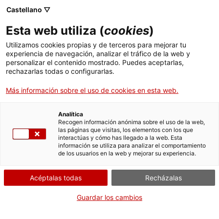
Menú
Busc
. Abrir en una nueva ventana.
Castellano ▽
Esta web utiliza (
cookies
)
ACCIÓ - Agencia para el crecimiento de las empresas
ACCIÓ - Agencia para el crecimiento de las empresas
Buscador
Utilizamos cookies propias y de terceros para mejorar tu
Inicio
experiencia de navegación, analizar el tráfico de la web y
Habilitación o renovación como
personalizar el contenido mostrado. Puedes aceptarlas,
rechazarlas todas o configurarlas.
Ayudas y servicios
bombero de empresa
Más información sobre el uso de cookies en esta web.
Países
Servicios de Internacionalización
Analítica
Sectores
Recogen información anónima sobre el uso de la web,
¿Qué necesitas hacer?
las páginas que visitas, los elementos con los que
Servicios de Innovación
Servicios para Startups
interactúas y cómo has llegado a la web. Esta
Actividades
información se utiliza para analizar el comportamiento
Consulta a continuación todas las opciones
de los usuarios en la web y mejorar su experiencia.
vinculadas al trámite. Selecciona la que se
ACCIÓ
corresponda con tu caso y podrás acceder a
Acéptalas todas
Recházalas
toda la información y condiciones de
Contacto
tramitación.
Guardar los cambios
Idioma:
es