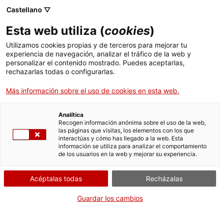
Menú
Busc
. Abrir en una nueva ventana.
Castellano ▽
Esta web utiliza (
cookies
)
ACCIÓ - Agencia para el crecimiento de las empresas
ACCIÓ - Agencia para el crecimiento de las empresas
Buscador
Utilizamos cookies propias y de terceros para mejorar tu
Inicio
experiencia de navegación, analizar el tráfico de la web y
Declaración de empresas de
personalizar el contenido mostrado. Puedes aceptarlas,
rechazarlas todas o configurarlas.
Ayudas y servicios
instalación y mantenimiento de
sistemas de seguridad
Más información sobre el uso de cookies en esta web.
Países
Servicios de Internacionalización
Analítica
Sectores
Recogen información anónima sobre el uso de la web,
las páginas que visitas, los elementos con los que
Servicios de Innovación
Servicios para Startups
interactúas y cómo has llegado a la web. Esta
Actividades
¿Qué necesitas hacer?
información se utiliza para analizar el comportamiento
de los usuarios en la web y mejorar su experiencia.
Consulta a continuación todas las opciones
ACCIÓ
vinculadas al trámite. Selecciona la que se
Acéptalas todas
Recházalas
corresponda con tu caso y podrás acceder a
Contacto
toda la información y condiciones de
Guardar los cambios
tramitación.
Idioma:
es