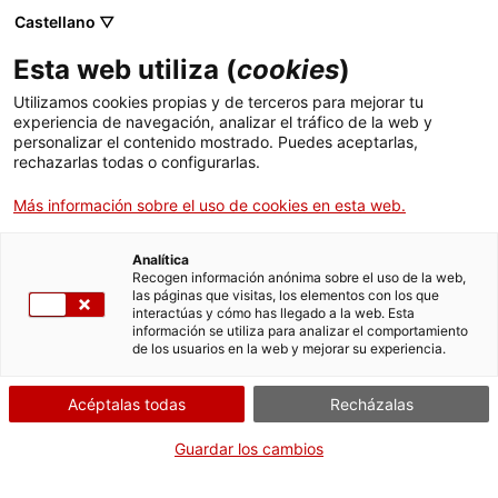
ACCIÓ - Agencia para el crecimiento de las empresas
Salir rápido
Castellano ▽
Menú
Busc
Esta web utiliza (
cookies
)
. Abrir en una nueva ventana.
Utilizamos cookies propias y de terceros para mejorar tu
ACCIÓ - Agencia para el crecimiento de las empresas
experiencia de navegación, analizar el tráfico de la web y
Ayuda de protección integral contra
personalizar el contenido mostrado. Puedes aceptarlas,
Buscador
la violencia de género
Inicio
rechazarlas todas o configurarlas.
Más información sobre el uso de cookies en esta web.
Ayudas y servicios
Analítica
Países
Recogen información anónima sobre el uso de la web,
¿Qué necesitas hacer?
las páginas que visitas, los elementos con los que
Servicios de Internacionalización
Sectores
interactúas y cómo has llegado a la web. Esta
Consulta a continuación todas las opciones
información se utiliza para analizar el comportamiento
de los usuarios en la web y mejorar su experiencia.
Servicios de Innovación
Servicios para Startups
vinculadas al trámite. Selecciona la que se
×
Actividades
corresponda con tu caso y podrás acceder a
Para poder garantizar tu privacidad en este
Acéptalas todas
Recházalas
toda la información y condiciones de
ACCIÓ
web y no dejar rastro de tu actividad, ten en
tramitación.
Guardar los cambios
cuenta lo siguiente:
Contacto