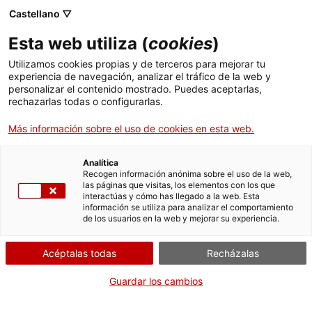
Menú
Busc
. Abrir en una nueva ventana.
Castellano ▽
Esta web utiliza (
cookies
)
ACCIÓ - Agencia para el crecimiento de las empresas
ACCIÓ - Agencia para el crecimiento de las empresas
Buscador
Utilizamos cookies propias y de terceros para mejorar tu
Inicio
experiencia de navegación, analizar el tráfico de la web y
Ayudas a las comunidades de
personalizar el contenido mostrado. Puedes aceptarlas,
rechazarlas todas o configurarlas.
Ayudas y servicios
regantes para la mejora y
modernización de las redes de
Más información sobre el uso de cookies en esta web.
Países
regadíos, correspondiente a los
Servicios de Internacionalización
años 2027, 2028 i 2029
Analítica
Sectores
Recogen información anónima sobre el uso de la web,
las páginas que visitas, los elementos con los que
Servicios de Innovación
Servicios para Startups
interactúas y cómo has llegado a la web. Esta
Actividades
información se utiliza para analizar el comportamiento
de los usuarios en la web y mejorar su experiencia.
ACCIÓ
¿Qué necesitas hacer?
Acéptalas todas
Recházalas
Contacto
Consulta a continuación todas las opciones
Guardar los cambios
vinculadas al trámite. Selecciona la que se
Idioma:
es
corresponda con tu caso y podrás acceder a