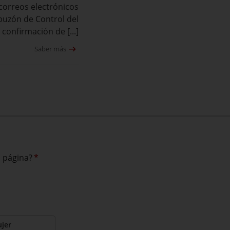
orreos electrónicos
l buzón de Control del
 confirmación de [...]
Saber más
a página?
*
jer