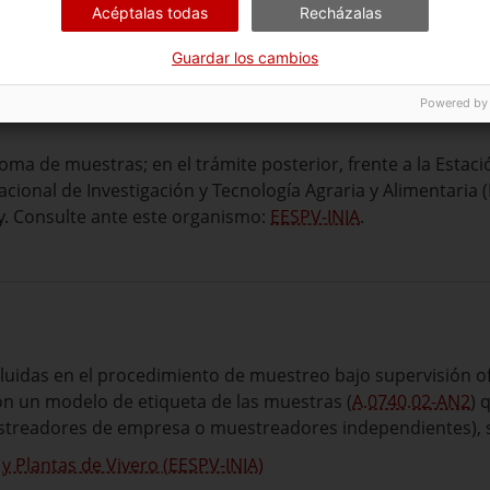
Acéptalas todas
Recházalas
Guardar los cambios
Powered by
oma de muestras; en el trámite posterior, frente a la Estac
Nacional de Investigación y Tecnología Agraria y Alimentaria 
hay. Consulte ante este organismo:
EESPV-INIA
.
luidas en el procedimiento de muestreo bajo supervisión ofi
n un modelo de etiqueta de las muestras (
A.0740.02-AN2
) 
treadores de empresa o muestreadores independientes), s
y Plantas de Vivero (EESPV-INIA)