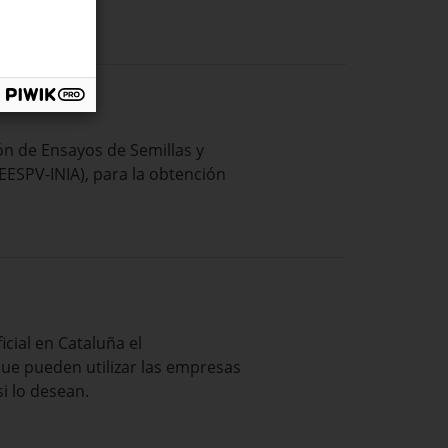
ión de Ensayos de Semillas y
(EESPV-INIA), para la obtención
cial en Cataluña el
que pueden utilizar las empresas
i lo desean.