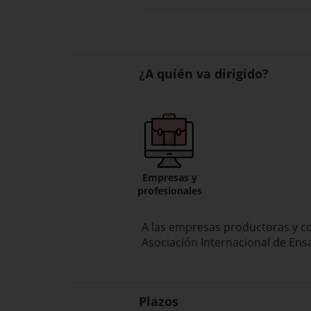
¿A quién va dirigido?
Empresas y
profesionales
A las empresas
productoras
y
c
Asociación Internacional
de Ens
Plazos