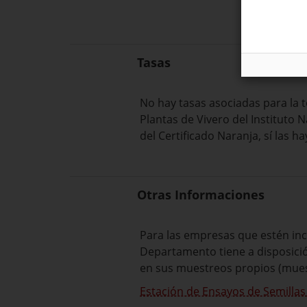
Tasas
No hay tasas asociadas para la t
Plantas de Vivero del Instituto 
del Certificado Naranja, sí las 
Otras Informaciones
Para las empresas que estén inc
Departamento tiene a disposició
en sus muestreos propios (mues
Estación de Ensayos de Semillas 