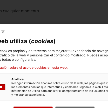
 en cualquier momento.
o ▽
eb utiliza (
cookies
)
icitud al Servicio de Ordenación Agrícola (SOA) del Departa
 cookies propias y de terceros para mejorar tu experiencia de naveg
l buzón de correo electrónico genérico de Control de Mater
 tráfico de la web y personalizar el contenido mostrado. Puedes acep
) y a la dirección electrónica de la Estación de Ensayos de Se
 todas o configurarlas.
ión y Tecnología Agraria y Alimentaria (EESPV-INIA) a Ana Pa
ación sobre el uso de cookies en esta web.
ia.es
), simultàniament.
s para rellenar y enviar el formulario de solicitud al docu
Analítica
Recogen información anónima sobre el uso de la web, las páginas que vi
los elementos con los que interactúas y cómo has llegado a la web. Esta
información se utiliza para analizar el comportamiento de los usuarios e
y mejorar su experiencia.
Anexo informativo