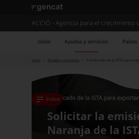
. Abrir en una nueva ventana.
ACCIÓ - Agencia para el crecimiento 
Inicio
Ayudas y servicios
Países
Inicio
Ayudas y servicios
Certificado de la ISTA para ex
Servicios de 
Certificado de la ISTA para exporta
Índice
Solicitar la emis
Naranja de la IS