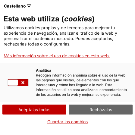
Menú
Busc
. Abrir en una nueva ventana.
Castellano ▽
Esta web utiliza (
cookies
)
ACCIÓ - Agencia para el crecimiento de las empresas
ACCIÓ - Agencia para el crecimiento de las empresas
Buscador
Utilizamos cookies propias y de terceros para mejorar tu
Inicio
Corredores o corredurías de seguros (Registro
experiencia de navegación, analizar el tráfico de la web y
administrativo de distribuidores de seguros y
personalizar el contenido mostrado. Puedes aceptarlas,
rechazarlas todas o configurarlas.
reaseguros)
Ayudas y servicios
Más información sobre el uso de cookies en esta web.
Países
Cancelar la inscripción
Servicios de Internacionalización
Analítica
Sectores
Recogen información anónima sobre el uso de la web,
las páginas que visitas, los elementos con los que
Servicios de Innovación
Servicios para Startups
interactúas y cómo has llegado a la web. Esta
Actividades
información se utiliza para analizar el comportamiento
Por Internet
de los usuarios en la web y mejorar su experiencia.
ACCIÓ
. Acceder a Formulario solicita
Iniciar
Acéptalas todas
Recházalas
Contacto
CUÁNDO
Guardar los cambios
En cualquier momento
Idioma:
es