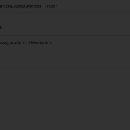
nancera, Assegurances i Tresor
s
 Asseguradores i Mediadors