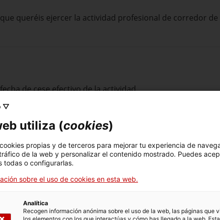
s que queréis ejercer la actividad profesional de corredor de
 fecha de cese efectivo de la actividad.
o ▽
eb utiliza (
cookies
)
 cookies propias y de terceros para mejorar tu experiencia de naveg
 tráfico de la web y personalizar el contenido mostrado. Puedes acep
a cancelación
tienes que anexar la documentación siguiente:
 todas o configurarlas.
servicio de atención al cliente o del defensor del cliente, h
ación sobre el uso de cookies en esta web.
del seguro de caución (si procede), a fecha de la petición de 
Analítica
del seguro de responsabilidad civil profesional, a fecha de la
Recogen información anónima sobre el uso de la web, las páginas que vi
los elementos con los que interactúas y cómo has llegado a la web. Esta