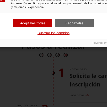
información se utiliza para analizar el comportamiento de los usuarios e
y mejorar su experiencia.
Acéptalas todas
Recházalas
Guardar los cambios
Pasos a realizar
Powered by
1
Primer paso
Solicita la ca
inscripción
Saber más
Segundo paso