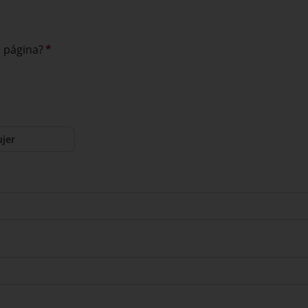
a página?
*
jer