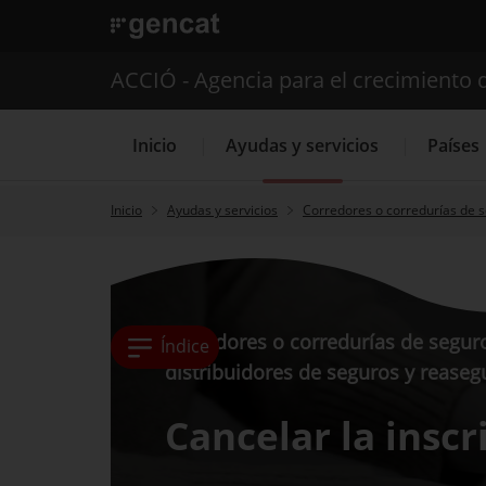
. Abrir en una nueva ventana.
ACCIÓ - Agencia para el crecimiento 
Inicio
Ayudas y servicios
Países
Inicio
Ayudas y servicios
Corredores o corredurías de s
Servicios de 
Corredores o corredurías de seguro
Índice
distribuidores de seguros y reaseg
Cancelar la inscr