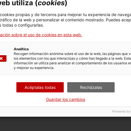
eb utiliza (
cookies
)
 cookies propias y de terceros para mejorar tu experiencia de naveg
 tráfico de la web y personalizar el contenido mostrado. Puedes acep
 todas o configurarlas.
s opciones vinculadas al trámite. Selecciona la que se cor
ación sobre el uso de cookies en esta web.
condiciones de tramitación.
Analítica
Recogen información anónima sobre el uso de la web, las páginas que vi
los elementos con los que interactúas y cómo has llegado a la web. Esta
información se utiliza para analizar el comportamiento de los usuarios e
y mejorar su experiencia.
Acéptalas todas
Recházalas
Guardar los cambios
Powered by