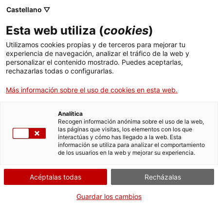
Menú
Busc
. Abrir en una nueva ventana.
Castellano ▽
Esta web utiliza (
cookies
)
ACCIÓ - Agencia para el crecimiento de las empresas
ACCIÓ - Agencia para el crecimiento de las empresas
Buscador
Utilizamos cookies propias y de terceros para mejorar tu
Inicio
Subvenciones para el impulso de la unidades
experiencia de navegación, analizar el tráfico de la web y
de proyectos de R+D+I internacionales (Go
personalizar el contenido mostrado. Puedes aceptarlas,
rechazarlas todas o configurarlas.
Europe) - (Codi SLT028)
Ayudas y servicios
Más información sobre el uso de cookies en esta web.
Países
Solicitar la subvención
Servicios de Internacionalización
Analítica
Sectores
Recogen información anónima sobre el uso de la web,
las páginas que visitas, los elementos con los que
Servicios de Innovación
Servicios para Startups
interactúas y cómo has llegado a la web. Esta
Actividades
información se utiliza para analizar el comportamiento
Por Internet
de los usuarios en la web y mejorar su experiencia.
ACCIÓ
. Acceder a Solicitar la subve
Iniciar
Acéptalas todas
Recházalas
Contacto
CUÁNDO
Guardar los cambios
Fuera de plazo
Idioma:
es