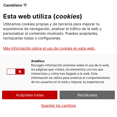
Menú
Busc
. Abrir en una nueva ventana.
Castellano ▽
Esta web utiliza (
cookies
)
ACCIÓ - Agencia para el crecimiento de las empresas
ACCIÓ - Agencia para el crecimiento de las empresas
Buscador
Utilizamos cookies propias y de terceros para mejorar tu
Inicio
Recurso administrativo contra resoluciones
experiencia de navegación, analizar el tráfico de la web y
sancionadoras en materia de violencia
personalizar el contenido mostrado. Puedes aceptarlas,
rechazarlas todas o configurarlas.
deportiva
Ayudas y servicios
Más información sobre el uso de cookies en esta web.
Países
Presentar un recurso
administrativo
Servicios de Internacionalización
Analítica
Sectores
Recogen información anónima sobre el uso de la web,
las páginas que visitas, los elementos con los que
Servicios de Innovación
Servicios para Startups
interactúas y cómo has llegado a la web. Esta
Actividades
información se utiliza para analizar el comportamiento
de los usuarios en la web y mejorar su experiencia.
Por Internet
Presencialmente
ACCIÓ
Acéptalas todas
Recházalas
. Acceder a Presentar un recurso administra
Iniciar
Consulta dónde
Contacto
Guardar los cambios
CUÁNDO
Idioma:
es